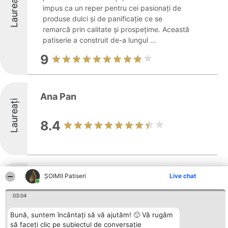
Laureați
impus ca un reper pentru cei pasionați de
produse dulci și de panificație ce se
remarcă prin calitate și prospețime. Această
patiserie a construit de-a lungul ...
9
Ana Pan
Laureați
8.4
ANA Baking Co. Dorobanți
ȘOIMII Patiseri
Live chat
03:04
ANA Baking Co. Dorobanți se remarcă în
Laureați
centrul Bucureștiului printr-un concept
Bună, suntem încântați să vă ajutăm! 🙂 Vă rugăm
original, care îmbină elementele de cafenea
să faceți clic pe subiectul de conversație