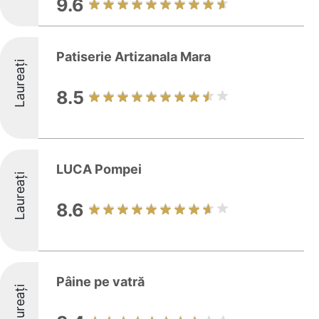
9.6
Patiserie Artizanala Mara
Laureați
8.5
LUCA Pompei
Laureați
8.6
Pâine pe vatră
Laureați