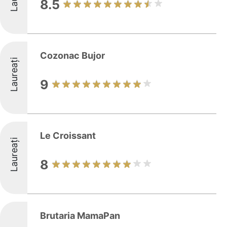
8.5
Cozonac Bujor
Laureați
9
Le Croissant
Laureați
8
Brutaria MamaPan