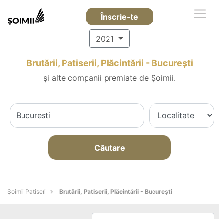
Înscrie-te
2021
Brutării, Patiserii, Plăcintării - Bucureşti
și alte companii premiate de Șoimii.
Căutare
Șoimii Patiseri
Brutării, Patiserii, Plăcintării - Bucureşti