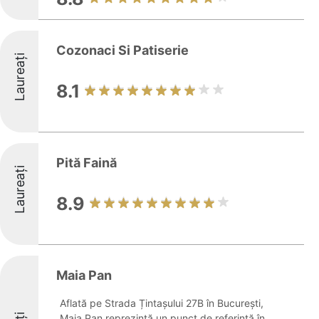
Cozonaci Si Patiserie
Laureați
8.1
Pită Faină
Laureați
8.9
Maia Pan
Aflată pe Strada Țintașului 27B în București,
Maia Pan reprezintă un punct de referință în