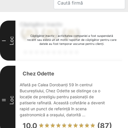
Câștigător inactiv
Câștigător inactiv - activitatea companiei a fost suspendată
Loc
recent sau există un alt motiv raportat de câștigător pentru care
I
datele au fost temporar ascunse pentru clienți.
Chez Odette
Aflată pe Calea Dorobanți 59 în centrul
Bucureștiului, Chez Odette se distinge ca o
locație de prestigiu pentru pasionații de
Loc
II
patiserie rafinată. Această cofetărie a devenit
rapid un punct de referință în scena
gastronomică a orașului, datorită ...
10.0
(87)