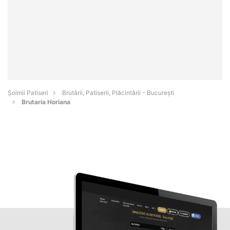
Șoimii Patiseri
Brutării, Patiserii, Plăcintării - Bucureşti
Brutaria Horiana