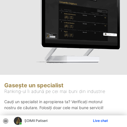
Gasește un specialist
Ranking-ul îi adună pe cei mai buni din industrie
Cauți un specialist in apropierea ta? Verificați motorul
nostru de căutare. Folosiți doar cele mai bune servicii!
ȘOIMII Patiseri
Live chat
Căutare