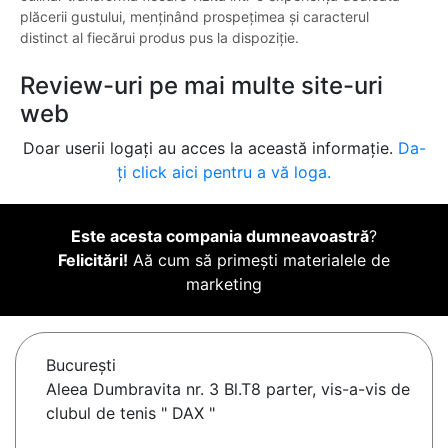
plăcerii gustului, menținând prospețimea și caracterul
distinct al fiecărui produs pus la dispoziție.
Review-uri pe mai multe site-uri
web
Doar userii logați au acces la această informație.
Da-
ți click aici pentru a vă loga.
Este acesta compania dumneavoastră
?
Felicitări!
Aă cum să primești materialele de
marketing
Bucureşti
Aleea Dumbravita nr. 3 Bl.T8 parter, vis-a-vis de
clubul de tenis " DAX "