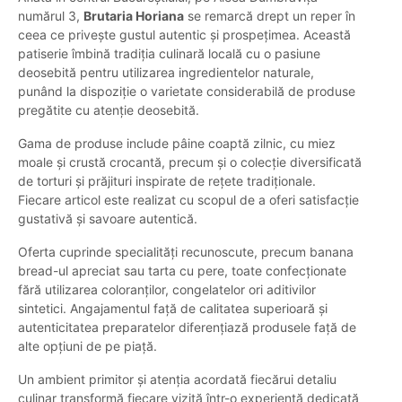
numărul 3,
Brutaria Horiana
se remarcă drept un reper în
ceea ce privește gustul autentic și prospețimea. Această
patiserie îmbină tradiția culinară locală cu o pasiune
deosebită pentru utilizarea ingredientelor naturale,
punând la dispoziție o varietate considerabilă de produse
pregătite cu atenție deosebită.
Gama de produse include pâine coaptă zilnic, cu miez
moale și crustă crocantă, precum și o colecție diversificată
de torturi și prăjituri inspirate de rețete tradiționale.
Fiecare articol este realizat cu scopul de a oferi satisfacție
gustativă și savoare autentică.
Oferta cuprinde specialități recunoscute, precum banana
bread-ul apreciat sau tarta cu pere, toate confecționate
fără utilizarea coloranților, congelatelor ori aditivilor
sintetici. Angajamentul față de calitatea superioară și
autenticitatea preparatelor diferențiază produsele față de
alte opțiuni de pe piață.
Un ambient primitor și atenția acordată fiecărui detaliu
culinar transformă fiecare vizită într-o experiență dedicată