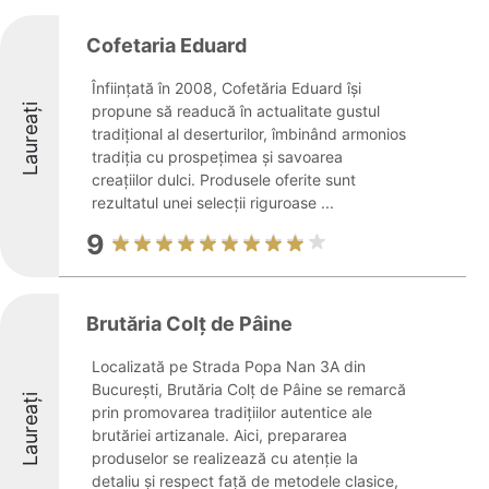
Cofetaria Eduard
Înființată în 2008, Cofetăria Eduard își
Laureați
propune să readucă în actualitate gustul
tradițional al deserturilor, îmbinând armonios
tradiția cu prospețimea și savoarea
creațiilor dulci. Produsele oferite sunt
rezultatul unei selecții riguroase ...
9
Brutăria Colț de Pâine
Localizată pe Strada Popa Nan 3A din
București, Brutăria Colț de Pâine se remarcă
Laureați
prin promovarea tradițiilor autentice ale
brutăriei artizanale. Aici, prepararea
produselor se realizează cu atenție la
detaliu și respect față de metodele clasice,