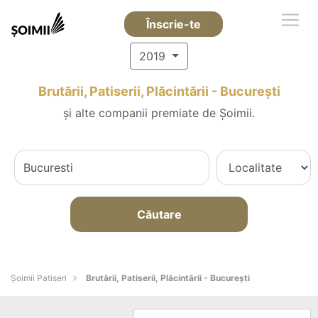
Înscrie-te
2019
Brutării, Patiserii, Plăcintării - Bucureşti
și alte companii premiate de Șoimii.
Căutare
Șoimii Patiseri
Brutării, Patiserii, Plăcintării - Bucureşti