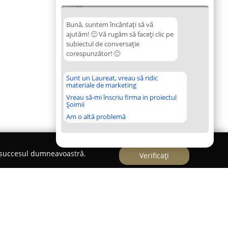
11:28
Bună, suntem încântați să vă
ajutăm! 🙂 Vă rugăm să faceți clic pe
subiectul de conversație
corespunzător! 🙂
Sunt un Laureat, vreau să ridic
materiale de marketing
Vreau să-mi înscriu firma in proiectul
Șoimii
Am o altă problemă
e succesul dumneavoastră.
Verificați