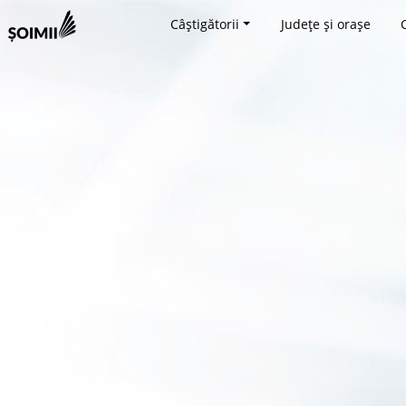
Câștigătorii
Județe și orașe