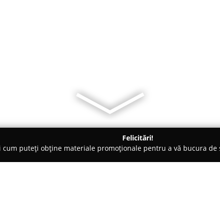
Felicitări!
ți cum puteți obține materiale promoționale pentru a vă bucura d
cureşti
Patiseria Tineretului