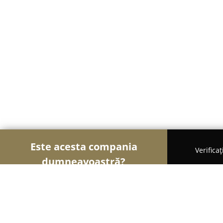
Este acesta compania
Verifica
dumneavoastră?
Șoimii Patiseri
Brutării, Patiserii, Plăcintării - Bu