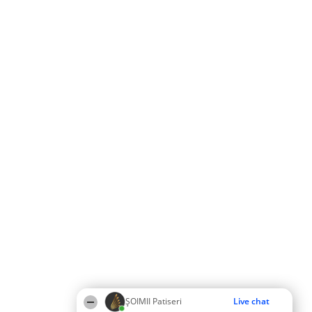
ȘOIMII Patiseri
Live chat