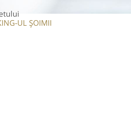
etului
ING-UL ȘOIMII