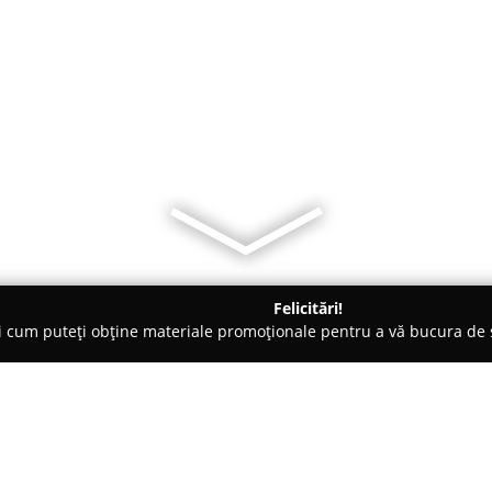
Felicitări!
ți cum puteți obține materiale promoționale pentru a vă bucura d
cureşti
Artizanii by Demetra Organic Bakery