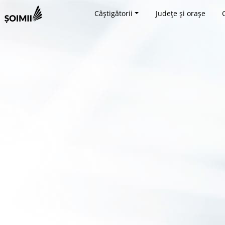
Câștigătorii
Județe și orașe