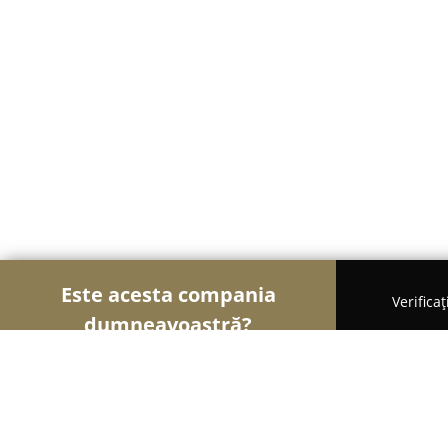
Este acesta compania
Verifica
dumneavoastră?
Șoimii Patiseri
Brutării, Patiserii, Plăcintării - Bu