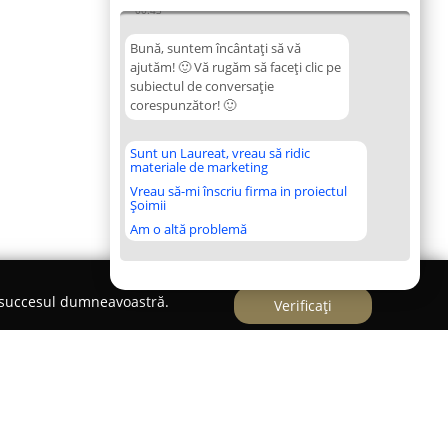
00:43
Bună, suntem încântați să vă
ajutăm! 🙂 Vă rugăm să faceți clic pe
subiectul de conversație
corespunzător! 🙂
Sunt un Laureat, vreau să ridic
materiale de marketing
Vreau să-mi înscriu firma in proiectul
Șoimii
Am o altă problemă
e succesul dumneavoastră.
Verificați