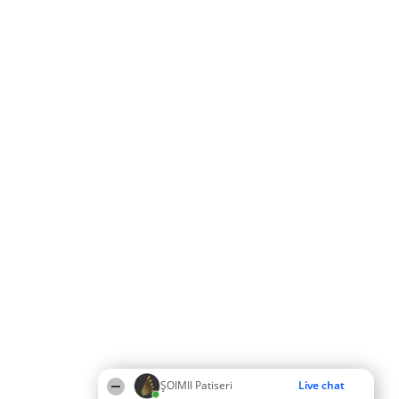
ȘOIMII Patiseri
Live chat