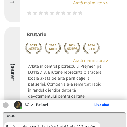
Arată mai multe >>
Brutarie
Arată mai multe >>
Laureați
Aflată în centrul pitorescului Prejmer, pe
DJ112D 3, Brutarie reprezintă o afacere
locală axată pe arta panificației și
patiseriei. Compania s-a remarcat rapid
în rândul clienților datorită
devotamentului pentru calitate
autentică și pentru ...
ȘOIMII Patiseri
Live chat
9.8
05:45
Bună, suntem încântați să vă ajutăm! 🙂 Vă rugăm