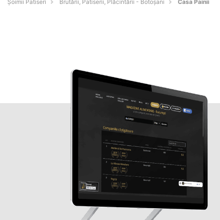
Șoimii Patiseri
Brutării, Patiserii, Plăcintării - Botoşani
Casa Painii