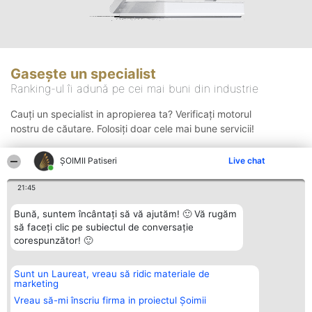
Gasește un specialist
Ranking-ul îi adună pe cei mai buni din industrie
Cauți un specialist in apropierea ta? Verificați motorul
nostru de căutare. Folosiți doar cele mai bune servicii!
ȘOIMII Patiseri
Live chat
Căutare
21:45
Bună, suntem încântați să vă ajutăm! 🙂 Vă rugăm
să faceți clic pe subiectul de conversație
corespunzător! 🙂
Sunt un Laureat, vreau să ridic materiale de
Organizator Ranking
Plebiscyt
Contact
marketing
BRIGHT SOLUTIONS BR SRL
Câștigătorii
Contact
Aleea Timisul De Sus 2 Bl. A30
Lista Tuturor
Vreau să-mi înscriu firma in proiectul Șoimii
Sc. A Et. 4 Ap. 13 Cod 061952
Laureaților