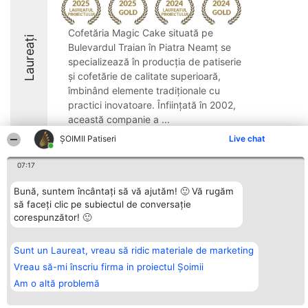
Cofetăria Magic Cake situată pe
Laureați
Bulevardul Traian în Piatra Neamț se
specializează în producția de patiserie
și cofetărie de calitate superioară,
îmbinând elemente tradiționale cu
practici inovatoare. Înființată în 2002,
această companie a ...
ȘOIMII Patiseri
Live chat
9
07:17
Bună, suntem încântați să vă ajutăm! 🙂 Vă rugăm
Organizator Ranking
Plebiscyt
Contact
să faceți clic pe subiectul de conversație
BRIGHT SOLUTIONS BR SRL
Câștigătorii
Contact
Aleea Timisul De Sus 2 Bl. A30
Lista Tuturor
corespunzător! 🙂
Sc. A Et. 4 Ap. 13 Cod 061952
Laureaților
București
Reguli
CUI 36737675
Statut
Sunt un Laureat, vreau să ridic materiale de marketing
tel: +40 770 990 492
Politica de
Vreau să-mi înscriu firma in proiectul Șoimii
confidențialitate
Am o altă problemă