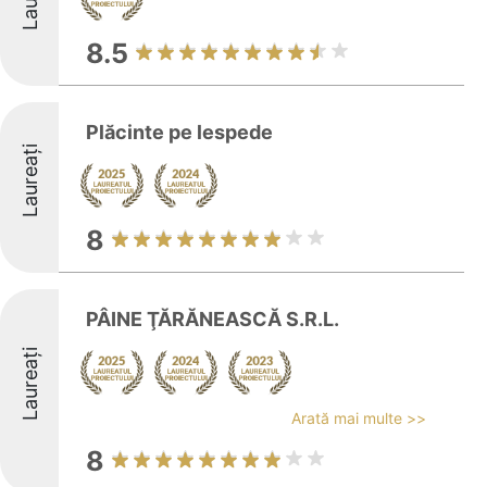
8.5
Plăcinte pe lespede
Laureați
8
PÂINE ŢĂRĂNEASCĂ S.R.L.
Laureați
Arată mai multe >>
8