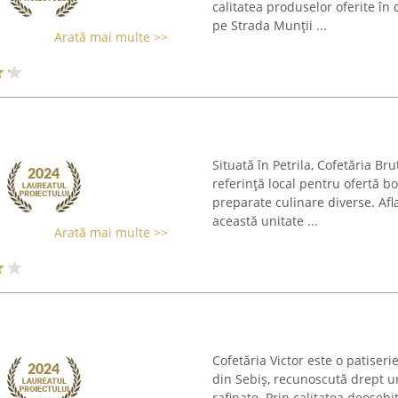
calitatea produselor oferite în 
pe Strada Munții ...
Arată mai multe >>
Situată în Petrila, Cofetăria Br
referință local pentru ofertă b
preparate culinare diverse. Af
această unitate ...
Arată mai multe >>
Cofetăria Victor este o patiser
din Sebiș, recunoscută drept un
rafinate. Prin calitatea deosebi