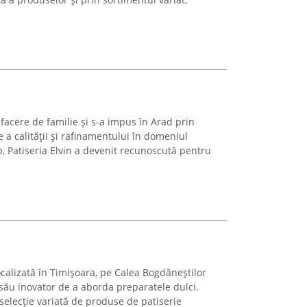
afacere de familie și s-a impus în Arad prin
 a calității și rafinamentului în domeniul
imp, Patiseria Elvin a devenit recunoscută pentru
localizată în Timișoara, pe Calea Bogdăneștilor
ău inovator de a aborda preparatele dulci.
selecție variată de produse de patiserie