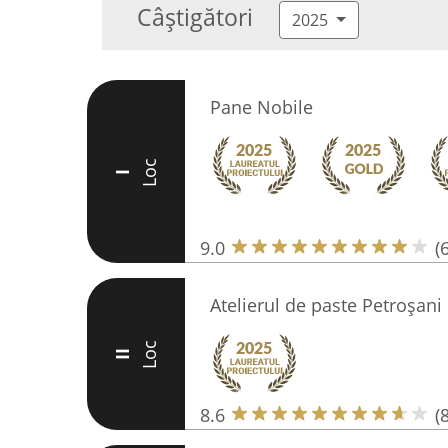
Câștigători
2025
Pane Nobile
Loc
I
9.0
(
Atelierul de paste Petroșani
Loc
II
8.6
(8