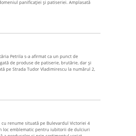
domeniul panificației și patiseriei. Amplasată
utăria Petrila s-a afirmat ca un punct de
ogată de produse de patiserie, brutărie, dar și
lată pe Strada Tudor Vladimirescu la numărul 2,
ie cu renume situată pe Bulevardul Victoriei 4
 loc emblematic pentru iubitorii de dulciuri
tă a produselor și prin sortimentul variat,