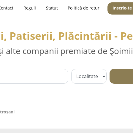
Contact
Reguli
Statut
Politică de retur
Înscrie-te
i, Patiserii, Plăcintării - P
și alte companii premiate de Șoimii
etroşani