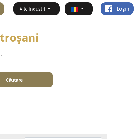
Login
Alte industrii
etroşani
.
Căutare