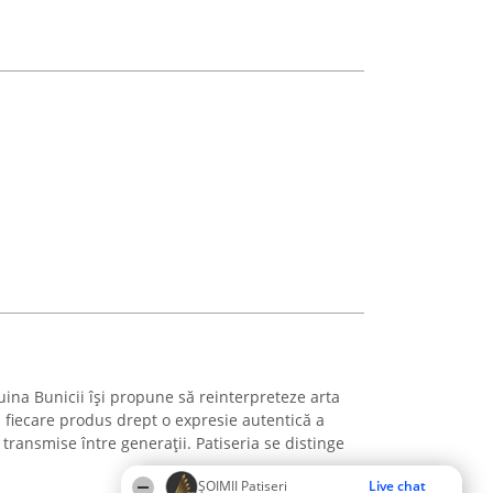
Cuina Bunicii își propune să reinterpreteze arta
d fiecare produs drept o expresie autentică a
e transmise între generații. Patiseria se distinge
ȘOIMII Patiseri
Live chat