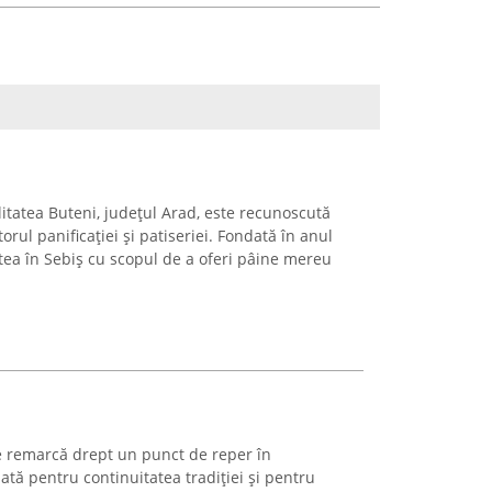
alitatea Buteni, județul Arad, este recunoscută
orul panificației și patiseriei. Fondată în anul
atea în Sebiș cu scopul de a oferi pâine mereu
e remarcă drept un punct de reper în
ată pentru continuitatea tradiției și pentru