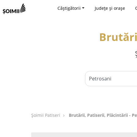
Câștigătorii
Județe și orașe
Brutări
Șoimii Patiseri
Brutării, Patiserii, Plăcintării - P