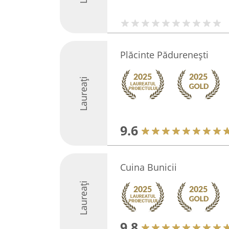
Plăcinte Pădurenești
Laureați
9.6
Cuina Bunicii
Laureați
9.8