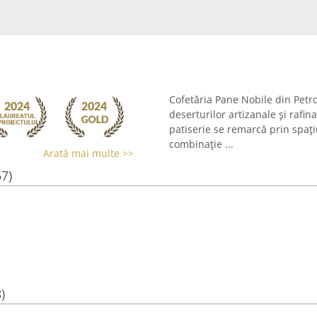
Cofetăria Pane Nobile din Petr
deserturilor artizanale și rafin
patiserie se remarcă prin spați
combinație ...
Arată mai multe >>
67)
)