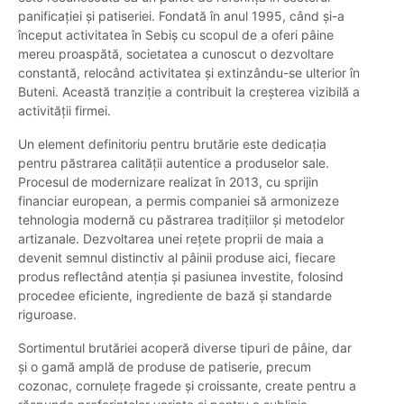
panificației și patiseriei. Fondată în anul 1995, când și-a
început activitatea în Sebiș cu scopul de a oferi pâine
mereu proaspătă, societatea a cunoscut o dezvoltare
constantă, relocând activitatea și extinzându-se ulterior în
Buteni. Această tranziție a contribuit la creșterea vizibilă a
activității firmei.
Un element definitoriu pentru brutărie este dedicația
pentru păstrarea calității autentice a produselor sale.
Procesul de modernizare realizat în 2013, cu sprijin
financiar european, a permis companiei să armonizeze
tehnologia modernă cu păstrarea tradițiilor și metodelor
artizanale. Dezvoltarea unei rețete proprii de maia a
devenit semnul distinctiv al pâinii produse aici, fiecare
produs reflectând atenția și pasiunea investite, folosind
procedee eficiente, ingrediente de bază și standarde
riguroase.
Sortimentul brutăriei acoperă diverse tipuri de pâine, dar
și o gamă amplă de produse de patiserie, precum
cozonac, cornulețe fragede și croissante, create pentru a