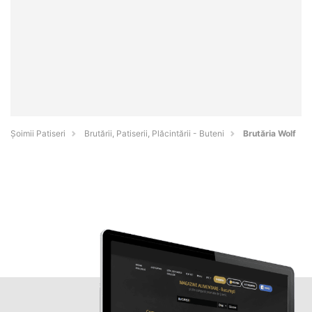
Șoimii Patiseri
Brutării, Patiserii, Plăcintării - Buteni
Brutăria Wolf