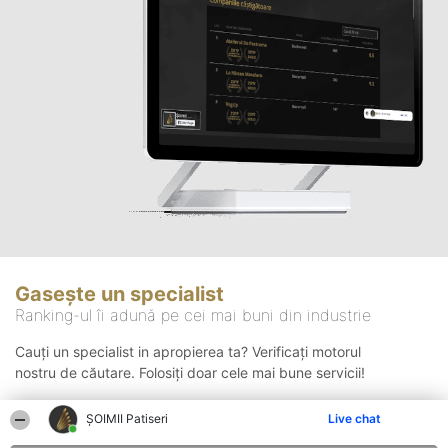
Gasește un specialist
Ranking-ul îi adună pe cei mai buni din industrie
Cauți un specialist in apropierea ta? Verificați motorul
nostru de căutare. Folosiți doar cele mai bune servicii!
ȘOIMII Patiseri
Live chat
Căutare