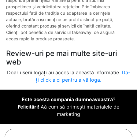
răspunde preferințelor variate și pentru a sublinia
prospețimea și veridicitatea rețetelor. Prin îmbinarea
respectului față de tradiție cu adaptarea la cerințele
actuale, brutăria își menține un profil distinct pe piață,
oferind constant produse și servicii de înaltă calitate.
Clienții pot beneficia de serviciul takeaway, ce asigură
acces rapid la produse proaspete.
Review-uri pe mai multe site-uri
web
Doar userii logați au acces la această informație.
Da-
ți click aici pentru a vă loga.
Este acesta compania dumneavoastră
?
Felicitări!
Aă cum să primești materialele de
marketing