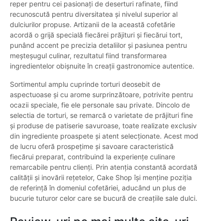
reper pentru cei pasionați de deserturi rafinate, fiind
recunoscută pentru diversitatea și nivelul superior al
dulciurilor propuse. Artizanii de la această cofetărie
acordă o grijă specială fiecărei prăjituri și fiecărui tort,
punând accent pe precizia detaliilor și pasiunea pentru
meșteșugul culinar, rezultatul fiind transformarea
ingredientelor obișnuite în creații gastronomice autentice.
Sortimentul amplu cuprinde torturi deosebit de
aspectuoase și cu arome surprinzătoare, potrivite pentru
ocazii speciale, fie ele personale sau private. Dincolo de
selectia de torturi, se remarcă o varietate de prăjituri fine
și produse de patiserie savuroase, toate realizate exclusiv
din ingrediente proaspete și atent selecționate. Acest mod
de lucru oferă prospețime și savoare caracteristică
fiecărui preparat, contribuind la experiențe culinare
remarcabile pentru clienți. Prin atenția constantă acordată
calității și inovării rețetelor, Cake Shop își menține poziția
de referință în domeniul cofetăriei, aducând un plus de
bucurie tuturor celor care se bucură de creațiile sale dulci.