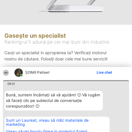
Gasește un specialist
Ranking-ul îi adună pe cei mai buni din industrie
Cauți un specialist in apropierea ta? Verificați motorul
nostru de căutare. Folosiți doar cele mai bune servicii!
ȘOIMII Patiseri
Live chat
Căutare
09:01
Bună, suntem încântați să vă ajutăm! 🙂 Vă rugăm
să faceți clic pe subiectul de conversație
corespunzător! 🙂
Sunt un Laureat, vreau să ridic materiale de
Organizator Ranking
Plebiscyt
Contact
marketing
BRIGHT SOLUTIONS BR SRL
Câștigătorii
Contact
Aleea Timisul De Sus 2 Bl. A30
Lista Tuturor
Vreau să-mi înscriu firma in proiectul Șoimii