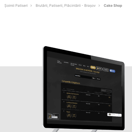
Șoimii Patiseri
Brutării, Patiserii, Plăcintării - Braşov
Cake Shop