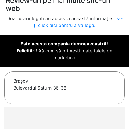
Review-uri pe mai multe site-uri
web
Doar userii logați au acces la această informație.
Da-
ți click aici pentru a vă loga.
Este acesta compania dumneavoastră
?
Felicitări!
Aă cum să primești materialele de
marketing
Braşov
Bulevardul Saturn 36-38