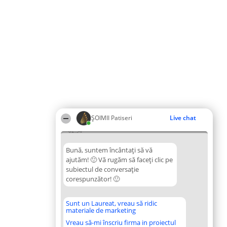
ȘOIMII Patiseri
Live chat
02:54
Bună, suntem încântați să vă
ajutăm! 🙂 Vă rugăm să faceți clic pe
subiectul de conversație
corespunzător! 🙂
Sunt un Laureat, vreau să ridic
materiale de marketing
Vreau să-mi înscriu firma in proiectul