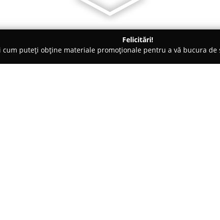
Felicitări!
ți cum puteți obține materiale promoționale pentru a vă bucura d
răgăşani
Regatul dulce
Despre companie:
Localizată în centrul orașului D
cofetăria
Regatul Dulce
și-a câș
calității în sectorul patiseriei
angajamentul față de tradiție și
produse realizate zilnic, care 
Preparatele comercializate sunt