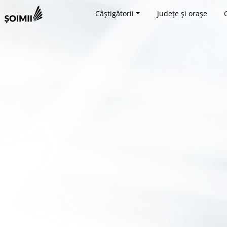
Câștigătorii
Județe și orașe