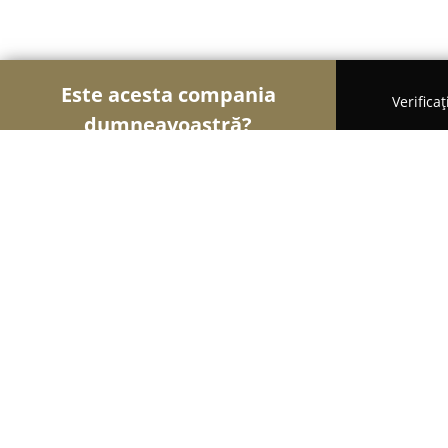
Este acesta compania
Verifica
dumneavoastră?
Șoimii Patiseri
Brutării, Patiserii, Plăcintării - D
Regatul dulce
8.9
(27)
Drăgăşani, Str Piața pandurilor nr 11