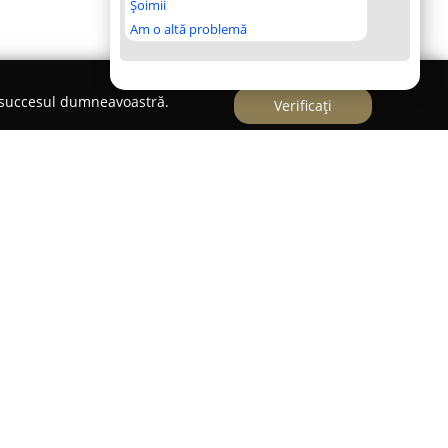
Șoimii
Am o altă problemă
e succesul dumneavoastră.
Verificați
răgășani, pe Strada Piața Pandurilor nr. 11,
tigat reputația de reper al gustului autentic și al
. Această întreprindere locală se remarcă prin
 excelență, punând la dispoziție clienților săi
exprimă pasiune și măiestrie artizanală.
 rezultatul folosirii unor ingrediente atent