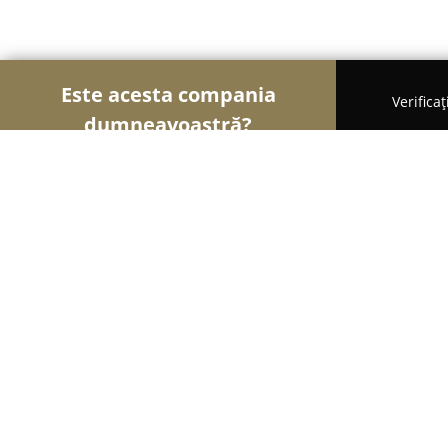
Este acesta compania
Verifica
dumneavoastră?
Șoimii Patiseri
Brutării, Patiserii, Plăcintării - M
Plăcintaria Emanuel
9.2
(51)
Marghita, Strada Crinului 9