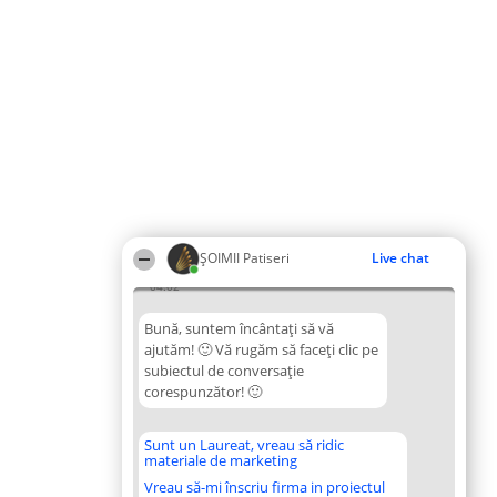
ȘOIMII Patiseri
Live chat
04:02
Bună, suntem încântați să vă
ajutăm! 🙂 Vă rugăm să faceți clic pe
subiectul de conversație
corespunzător! 🙂
Sunt un Laureat, vreau să ridic
materiale de marketing
Vreau să-mi înscriu firma in proiectul