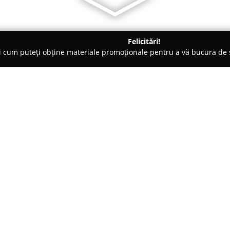
Felicitări!
ți cum puteți obține materiale promoționale pentru a vă bucura d
arghita
Plăcintaria Emanuel
Despre companie:
Localizată în centrul orașului 
ca un reper în domeniul patiseri
culinare deosebite. Această pat
remarcându-se prin folosirea un
autentice, care aduc în prim-pl
Diversitatea produselor constit