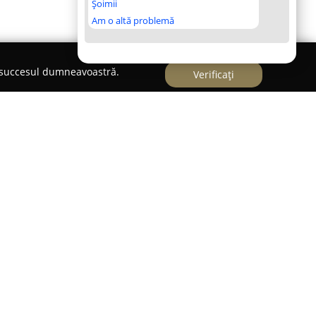
Șoimii
Am o altă problemă
e succesul dumneavoastră.
Verificați
Marghita,
Plăcintăria Emanuel
este recunoscută
ei din zonă, oferind vizitatorilor săi experiențe
iserie pune accent pe tradiție și prospețime,
or ingrediente de calitate superioară și rețete
an savoarea specifică plăcintelor tradiționale.
uie un avantaj notabil al Plăcintăriei Emanuel,