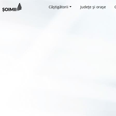
Câștigătorii
Județe și orașe