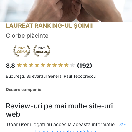
LAUREAT RANKING-UL ȘOIMII
Ciorbe plăcinte
8.8
(192)
Bucureşti, Bulevardul General Paul Teodorescu
Despre companie:
Review-uri pe mai multe site-uri
web
Doar userii logați au acces la această informație.
Da-
ți click aici pentru a vă loga.