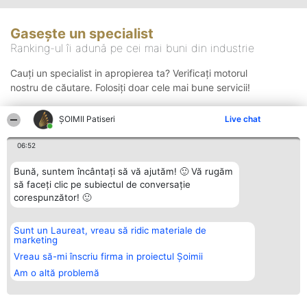
Gasește un specialist
Ranking-ul îi adună pe cei mai buni din industrie
Cauți un specialist in apropierea ta? Verificați motorul
nostru de căutare. Folosiți doar cele mai bune servicii!
ȘOIMII Patiseri
Live chat
Căutare
06:52
Bună, suntem încântați să vă ajutăm! 🙂 Vă rugăm
să faceți clic pe subiectul de conversație
corespunzător! 🙂
Sunt un Laureat, vreau să ridic materiale de
Organizator Ranking
Plebiscyt
Contact
marketing
BRIGHT SOLUTIONS BR SRL
Câștigătorii
Contact
Aleea Timisul De Sus 2 Bl. A30
Lista Tuturor
Vreau să-mi înscriu firma in proiectul Șoimii
Sc. A Et. 4 Ap. 13 Cod 061952
Laureaților
Am o altă problemă
București
Reguli
CUI 36737675
Statut
tel: +40 770 990 492
Politica de
confidențialitate