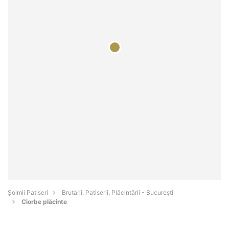
Șoimii Patiseri
Brutării, Patiserii, Plăcintării - Bucureşti
Ciorbe plăcinte