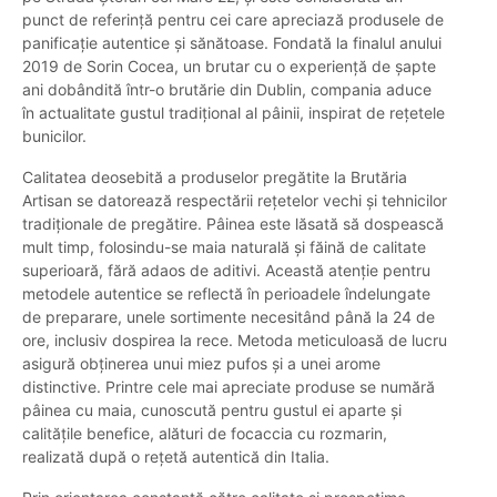
punct de referință pentru cei care apreciază produsele de
panificație autentice și sănătoase. Fondată la finalul anului
2019 de Sorin Cocea, un brutar cu o experiență de șapte
ani dobândită într-o brutărie din Dublin, compania aduce
în actualitate gustul tradițional al pâinii, inspirat de rețetele
bunicilor.
Calitatea deosebită a produselor pregătite la Brutăria
Artisan se datorează respectării rețetelor vechi și tehnicilor
tradiționale de pregătire. Pâinea este lăsată să dospească
mult timp, folosindu-se maia naturală și făină de calitate
superioară, fără adaos de aditivi. Această atenție pentru
metodele autentice se reflectă în perioadele îndelungate
de preparare, unele sortimente necesitând până la 24 de
ore, inclusiv dospirea la rece. Metoda meticuloasă de lucru
asigură obținerea unui miez pufos și a unei arome
distinctive. Printre cele mai apreciate produse se numără
pâinea cu maia, cunoscută pentru gustul ei aparte și
calitățile benefice, alături de focaccia cu rozmarin,
realizată după o rețetă autentică din Italia.