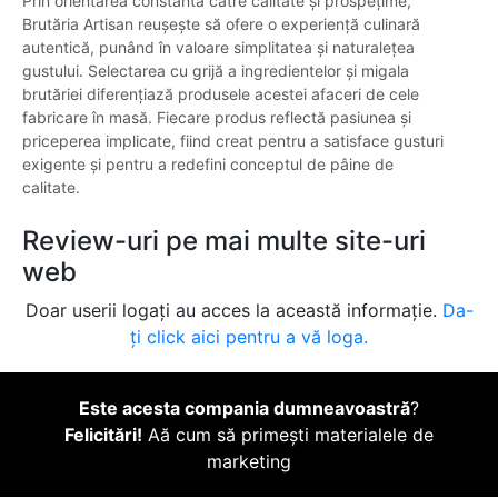
Prin orientarea constantă către calitate și prospețime,
Brutăria Artisan reușește să ofere o experiență culinară
autentică, punând în valoare simplitatea și naturalețea
gustului. Selectarea cu grijă a ingredientelor și migala
brutăriei diferențiază produsele acestei afaceri de cele
fabricare în masă. Fiecare produs reflectă pasiunea și
priceperea implicate, fiind creat pentru a satisface gusturi
exigente și pentru a redefini conceptul de pâine de
calitate.
Review-uri pe mai multe site-uri
web
Doar userii logați au acces la această informație.
Da-
ți click aici pentru a vă loga.
Este acesta compania dumneavoastră
?
Felicitări!
Aă cum să primești materialele de
marketing