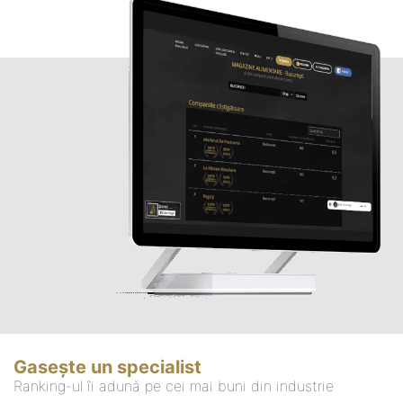
Gasește un specialist
Ranking-ul îi adună pe cei mai buni din industrie