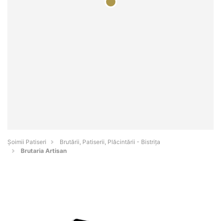
Șoimii Patiseri
Brutării, Patiserii, Plăcintării - Bistriţa
Brutaria Artisan