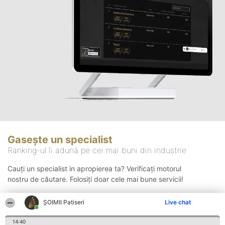
Gasește un specialist
Ranking-ul îi adună pe cei mai buni din industrie
Cauți un specialist in apropierea ta? Verificați motorul
nostru de căutare. Folosiți doar cele mai bune servicii!
ȘOIMII Patiseri
Live chat
Căutare
14:40