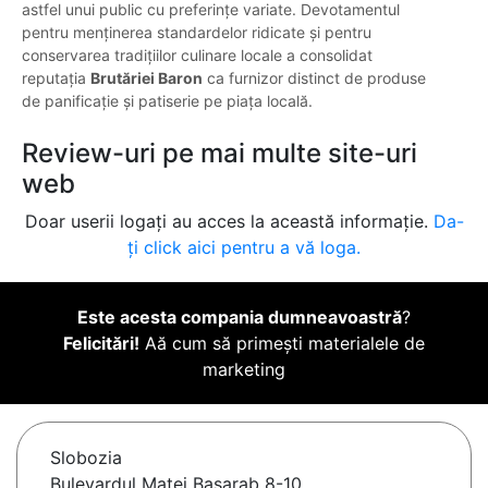
astfel unui public cu preferințe variate. Devotamentul
pentru menținerea standardelor ridicate și pentru
conservarea tradițiilor culinare locale a consolidat
reputația
Brutăriei Baron
ca furnizor distinct de produse
de panificație și patiserie pe piața locală.
Review-uri pe mai multe site-uri
web
Doar userii logați au acces la această informație.
Da-
ți click aici pentru a vă loga.
Este acesta compania dumneavoastră
?
Felicitări!
Aă cum să primești materialele de
marketing
Slobozia
Bulevardul Matei Basarab 8-10