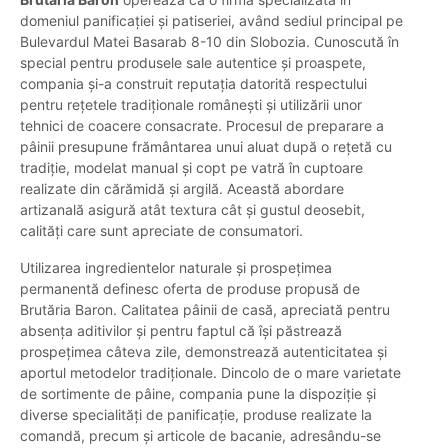
domeniul panificației și patiseriei, având sediul principal pe
Bulevardul Matei Basarab 8-10 din Slobozia. Cunoscută în
special pentru produsele sale autentice și proaspete,
compania și-a construit reputația datorită respectului
pentru rețetele tradiționale românești și utilizării unor
tehnici de coacere consacrate. Procesul de preparare a
pâinii presupune frământarea unui aluat după o rețetă cu
tradiție, modelat manual și copt pe vatră în cuptoare
realizate din cărămidă și argilă. Această abordare
artizanală asigură atât textura cât și gustul deosebit,
calități care sunt apreciate de consumatori.
Utilizarea ingredientelor naturale și prospețimea
permanentă definesc oferta de produse propusă de
Brutăria Baron. Calitatea pâinii de casă, apreciată pentru
absența aditivilor și pentru faptul că își păstrează
prospețimea câteva zile, demonstrează autenticitatea și
aportul metodelor tradiționale. Dincolo de o mare varietate
de sortimente de pâine, compania pune la dispoziție și
diverse specialități de panificație, produse realizate la
comandă, precum și articole de bacanie, adresându-se