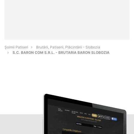
Șoimii Patiseri
Brutării, Patiserii, Plăcintării - Slobozia
S.C. BARON COM S.R.L. - BRUTARIA BARON SLOBOZIA