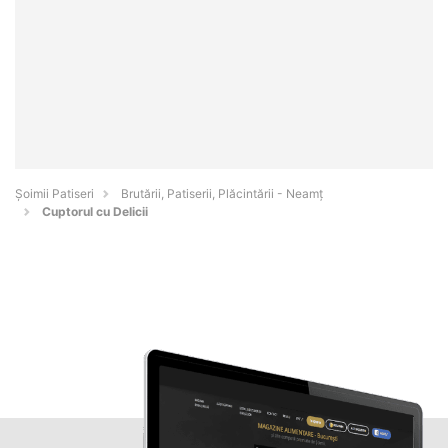
Șoimii Patiseri
Brutării, Patiserii, Plăcintării - Neamţ
Cuptorul cu Delicii