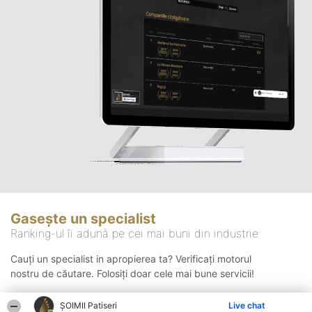
Gasește un specialist
Ranking-ul îi adună pe cei mai buni din industrie
Cauți un specialist in apropierea ta? Verificați motorul
nostru de căutare. Folosiți doar cele mai bune servicii!
ȘOIMII Patiseri
Live chat