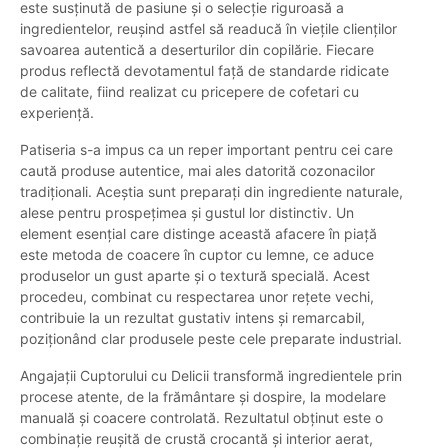
este susținută de pasiune și o selecție riguroasă a
ingredientelor, reușind astfel să readucă în viețile clienților
savoarea autentică a deserturilor din copilărie. Fiecare
produs reflectă devotamentul față de standarde ridicate
de calitate, fiind realizat cu pricepere de cofetari cu
experiență.
Patiseria s-a impus ca un reper important pentru cei care
caută produse autentice, mai ales datorită cozonacilor
tradiționali. Aceștia sunt preparați din ingrediente naturale,
alese pentru prospețimea și gustul lor distinctiv. Un
element esențial care distinge această afacere în piață
este metoda de coacere în cuptor cu lemne, ce aduce
produselor un gust aparte și o textură specială. Acest
procedeu, combinat cu respectarea unor rețete vechi,
contribuie la un rezultat gustativ intens și remarcabil,
poziționând clar produsele peste cele preparate industrial.
Angajații Cuptorului cu Delicii transformă ingredientele prin
procese atente, de la frământare și dospire, la modelare
manuală și coacere controlată. Rezultatul obținut este o
combinație reușită de crustă crocantă și interior aerat,