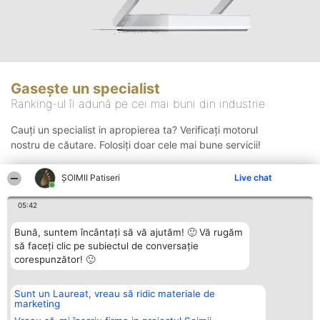
Gasește un specialist
Ranking-ul îi adună pe cei mai buni din industrie
Cauți un specialist in apropierea ta? Verificați motorul
nostru de căutare. Folosiți doar cele mai bune servicii!
ȘOIMII Patiseri
Live chat
Căutare
05:42
Bună, suntem încântați să vă ajutăm! 🙂 Vă rugăm
să faceți clic pe subiectul de conversație
corespunzător! 🙂
Sunt un Laureat, vreau să ridic materiale de
Organizator Ranking
Plebiscyt
Contact
marketing
BRIGHT SOLUTIONS BR SRL
Câștigătorii
Contact
Aleea Timisul De Sus 2 Bl. A30
Lista Tuturor