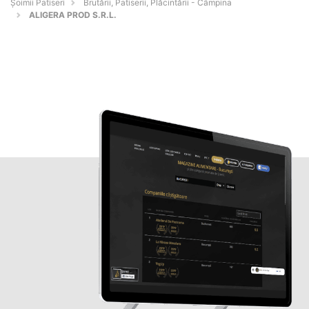
Șoimii Patiseri
Brutării, Patiserii, Plăcintării - Câmpina
ALIGERA PROD S.R.L.