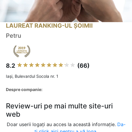
LAUREAT RANKING-UL ȘOIMII
Petru
8.2
(66)
Iaşi, Bulevardul Socola nr. 1
Despre companie:
Review-uri pe mai multe site-uri
web
Doar userii logați au acces la această informație.
Da-
ți click aici pentru a vă loga.