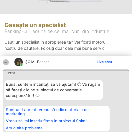
Gasește un specialist
Ranking-ul îi adună pe cei mai buni din industrie
Cauți un specialist in apropierea ta? Verificați motorul
nostru de căutare. Folosiți doar cele mai bune servicii!
ȘOIMII Patiseri
Live chat
Căutare
23:31
Bună, suntem încântați să vă ajutăm! 🙂 Vă rugăm
să faceți clic pe subiectul de conversație
corespunzător! 🙂
Sunt un Laureat, vreau să ridic materiale de
Organizator Ranking
Plebiscyt
Contact
marketing
BRIGHT SOLUTIONS BR SRL
Câștigătorii
Contact
Aleea Timisul De Sus 2 Bl. A30
Lista Tuturor
Vreau să-mi înscriu firma in proiectul Șoimii
Sc. A Et. 4 Ap. 13 Cod 061952
Laureaților
Am o altă problemă
București
Reguli