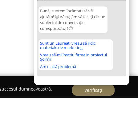
Bună, suntem încântați să vă
ajutăm! 🙂 Vă rugăm să faceți clic pe
subiectul de conversație
corespunzător! 🙂
Sunt un Laureat, vreau să ridic
materiale de marketing
Vreau să-mi înscriu firma in proiectul
Șoimii
Am o altă problemă
e succesul dumneavoastră.
Verificați