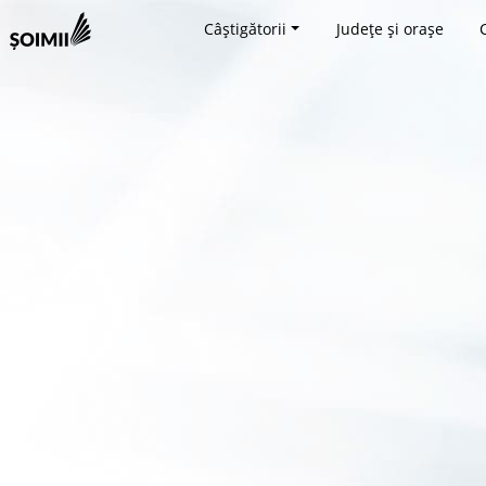
Câștigătorii
Județe și orașe