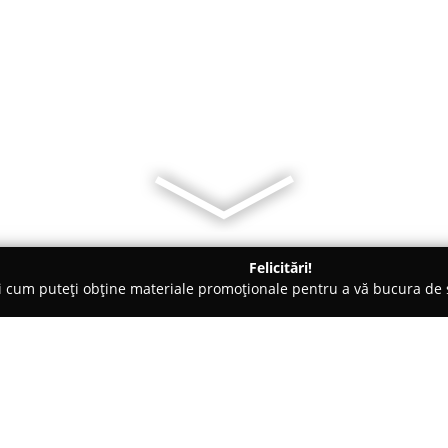
Felicitări!
ți cum puteți obține materiale promoționale pentru a vă bucura d
atu Mare
Petru