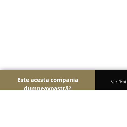
Este acesta compania
Verifica
dumneavoastră?
Șoimii Patiseri
Brutării, Patiserii, Plăcintării - S
Petru