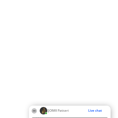
ȘOIMII Patiseri
Live chat
13:39