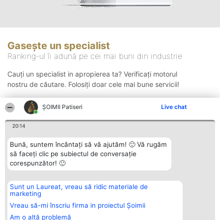
Gasește un specialist
Ranking-ul îi adună pe cei mai buni din industrie
Cauți un specialist in apropierea ta? Verificați motorul
nostru de căutare. Folosiți doar cele mai bune servicii!
ȘOIMII Patiseri
Live chat
Căutare
20:14
Bună, suntem încântați să vă ajutăm! 🙂 Vă rugăm
să faceți clic pe subiectul de conversație
corespunzător! 🙂
Sunt un Laureat, vreau să ridic materiale de
Organizator Ranking
Plebiscyt
Contact
marketing
BRIGHT SOLUTIONS BR SRL
Câștigătorii
Contact
Aleea Timisul De Sus 2 Bl. A30
Lista Tuturor
Vreau să-mi înscriu firma in proiectul Șoimii
Sc. A Et. 4 Ap. 13 Cod 061952
Laureaților
Am o altă problemă
București
Reguli