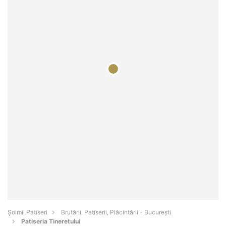
Șoimii Patiseri
Brutării, Patiserii, Plăcintării - Bucureşti
Patiseria Tineretului