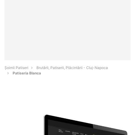
Șoimii Patiseri
Brutării, Patiserii, Plăcintării - Cluj-Napoca
Patiseria Blanca