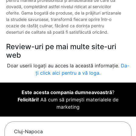
pentru maniera profesionistă și amabilitatea de care dă
dovadă, completând astfel nivelul ridicat al serviciilor
oferite. Gama bogată de produse, de la prăjituri artizanale
la strudele savuroase, transformă fiecare oprire într-o
ocazie de răsfăț culinar, făcând ca dorința pentru
deserturi de calitate să poată fi satisfăcută oricând.
Review-uri pe mai multe site-uri
web
Doar userii logați au acces la această informație.
Da-
ți click aici pentru a vă loga.
Este acesta compania dumneavoastră
?
Felicitări!
Aă cum să primești materialele de
marketing
Cluj-Napoca