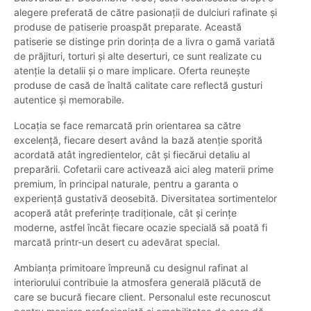
alegere preferată de către pasionații de dulciuri rafinate și
produse de patiserie proaspăt preparate. Această
patiserie se distinge prin dorința de a livra o gamă variată
de prăjituri, torturi și alte deserturi, ce sunt realizate cu
atenție la detalii și o mare implicare. Oferta reunește
produse de casă de înaltă calitate care reflectă gusturi
autentice și memorabile.
Locația se face remarcată prin orientarea sa către
excelență, fiecare desert având la bază atenție sporită
acordată atât ingredientelor, cât și fiecărui detaliu al
preparării. Cofetarii care activează aici aleg materii prime
premium, în principal naturale, pentru a garanta o
experiență gustativă deosebită. Diversitatea sortimentelor
acoperă atât preferințe tradiționale, cât și cerințe
moderne, astfel încât fiecare ocazie specială să poată fi
marcată printr-un desert cu adevărat special.
Ambianța primitoare împreună cu designul rafinat al
interiorului contribuie la atmosfera generală plăcută de
care se bucură fiecare client. Personalul este recunoscut