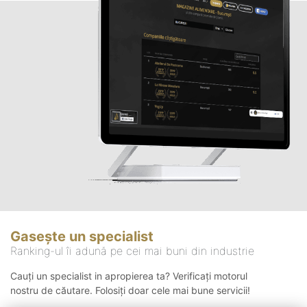
Gasește un specialist
Ranking-ul îi adună pe cei mai buni din industrie
Cauți un specialist in apropierea ta? Verificați motorul
nostru de căutare. Folosiți doar cele mai bune servicii!