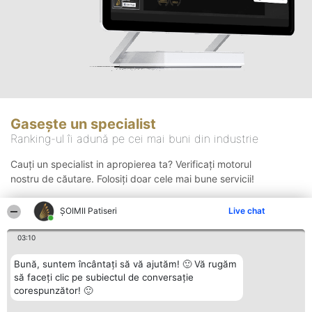
Gasește un specialist
Ranking-ul îi adună pe cei mai buni din industrie
Cauți un specialist in apropierea ta? Verificați motorul
nostru de căutare. Folosiți doar cele mai bune servicii!
ȘOIMII Patiseri
Live chat
Căutare
03:10
Bună, suntem încântați să vă ajutăm! 🙂 Vă rugăm
să faceți clic pe subiectul de conversație
corespunzător! 🙂