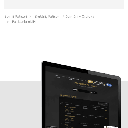
Șoimii Patiseri
Brutării, Patiserii, Plăcintării - Craiova
Patiseria ALIN