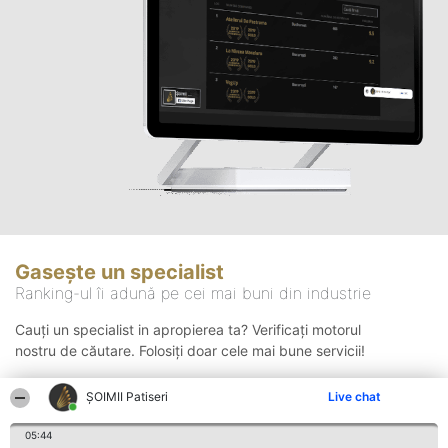
Gasește un specialist
Ranking-ul îi adună pe cei mai buni din industrie
Cauți un specialist in apropierea ta? Verificați motorul
nostru de căutare. Folosiți doar cele mai bune servicii!
ȘOIMII Patiseri
Live chat
Căutare
05:44