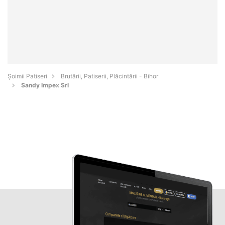
Șoimii Patiseri
Brutării, Patiserii, Plăcintării - Bihor
Sandy Impex Srl