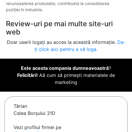
recunoașterea produselor, contribuind la consolidarea
poziției în industrie.
Review-uri pe mai multe site-uri
web
Doar userii logați au acces la această informație.
Da-
ți click aici pentru a vă loga.
Este acesta compania dumneavoastră
?
Felicitări!
Aă cum să primești materialele de
marketing
Tărian
Calea Borșului 31D
Vezi profilul firmei pe