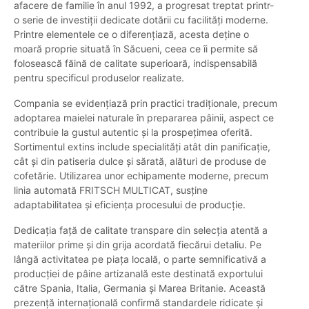
afacere de familie în anul 1992, a progresat treptat printr-
o serie de investiții dedicate dotării cu facilități moderne.
Printre elementele ce o diferențiază, acesta deține o
moară proprie situată în Săcueni, ceea ce îi permite să
folosească făină de calitate superioară, indispensabilă
pentru specificul produselor realizate.
Compania se evidențiază prin practici tradiționale, precum
adoptarea maielei naturale în prepararea pâinii, aspect ce
contribuie la gustul autentic și la prospețimea oferită.
Sortimentul extins include specialități atât din panificație,
cât și din patiseria dulce și sărată, alături de produse de
cofetărie. Utilizarea unor echipamente moderne, precum
linia automată FRITSCH MULTICAT, susține
adaptabilitatea și eficiența procesului de producție.
Dedicația față de calitate transpare din selecția atentă a
materiilor prime și din grija acordată fiecărui detaliu. Pe
lângă activitatea pe piața locală, o parte semnificativă a
producției de pâine artizanală este destinată exportului
către Spania, Italia, Germania și Marea Britanie. Această
prezență internațională confirmă standardele ridicate și