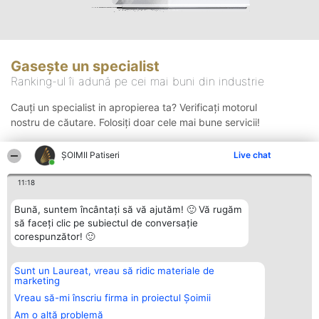
Gasește un specialist
Ranking-ul îi adună pe cei mai buni din industrie
Cauți un specialist in apropierea ta? Verificați motorul
nostru de căutare. Folosiți doar cele mai bune servicii!
ȘOIMII Patiseri
Live chat
Căutare
11:18
Bună, suntem încântați să vă ajutăm! 🙂 Vă rugăm
să faceți clic pe subiectul de conversație
corespunzător! 🙂
Sunt un Laureat, vreau să ridic materiale de
Organizator Ranking
Plebiscyt
Contact
marketing
BRIGHT SOLUTIONS BR SRL
Câștigătorii
Contact
Aleea Timisul De Sus 2 Bl. A30
Lista Tuturor
Vreau să-mi înscriu firma in proiectul Șoimii
Sc. A Et. 4 Ap. 13 Cod 061952
Laureaților
Am o altă problemă
București
Reguli