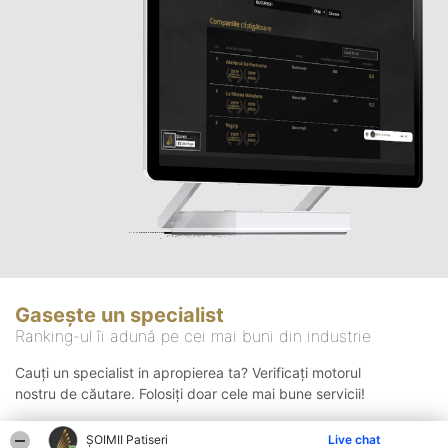
Gasește un specialist
Ranking-ul îi adună pe cei mai buni din industrie
Cauți un specialist in apropierea ta? Verificați motorul
nostru de căutare. Folosiți doar cele mai bune servicii!
ȘOIMII Patiseri
Live chat