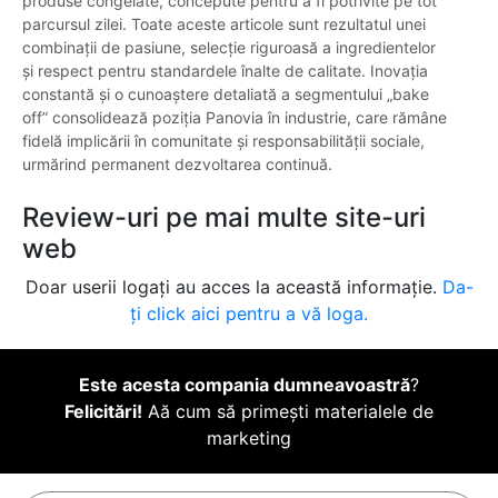
produse congelate, concepute pentru a fi potrivite pe tot
parcursul zilei. Toate aceste articole sunt rezultatul unei
combinații de pasiune, selecție riguroasă a ingredientelor
și respect pentru standardele înalte de calitate. Inovația
constantă și o cunoaștere detaliată a segmentului „bake
off” consolidează poziția Panovia în industrie, care rămâne
fidelă implicării în comunitate și responsabilității sociale,
urmărind permanent dezvoltarea continuă.
Review-uri pe mai multe site-uri
web
Doar userii logați au acces la această informație.
Da-
ți click aici pentru a vă loga.
Este acesta compania dumneavoastră
?
Felicitări!
Aă cum să primești materialele de
marketing