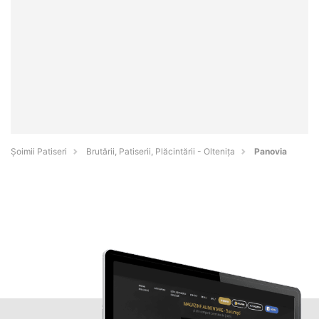
Șoimii Patiseri
Brutării, Patiserii, Plăcintării - Olteniţa
Panovia