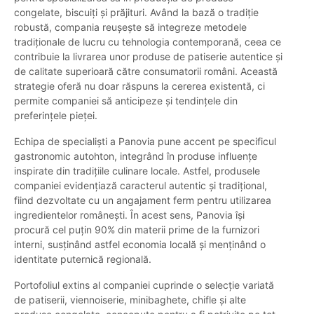
congelate, biscuiți și prăjituri. Având la bază o tradiție
robustă, compania reușește să integreze metodele
tradiționale de lucru cu tehnologia contemporană, ceea ce
contribuie la livrarea unor produse de patiserie autentice și
de calitate superioară către consumatorii români. Această
strategie oferă nu doar răspuns la cererea existentă, ci
permite companiei să anticipeze și tendințele din
preferințele pieței.
Echipa de specialiști a Panovia pune accent pe specificul
gastronomic autohton, integrând în produse influențe
inspirate din tradițiile culinare locale. Astfel, produsele
companiei evidențiază caracterul autentic și tradițional,
fiind dezvoltate cu un angajament ferm pentru utilizarea
ingredientelor românești. În acest sens, Panovia își
procură cel puțin 90% din materii prime de la furnizori
interni, susținând astfel economia locală și menținând o
identitate puternică regională.
Portofoliul extins al companiei cuprinde o selecție variată
de patiserii, viennoiserie, minibaghete, chifle și alte