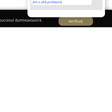
Am o altă problemă
e succesul dumneavoastră.
Verificați
unicipiul Rădăuți pe Strada Putnei numărul 194, se
amentului în domeniul patiseriei și cofetăriei.
diversitatea produselor proaspete și autentice,
ale și moderne, ce pot fi adaptate pentru
it pe selecția ingredientelor de calitate
ament solid față de excelență și detaliu. Se