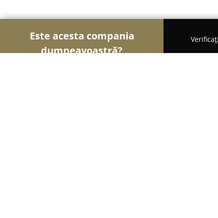
Este acesta compania
Verifica
dumneavoastră?
Șoimii Patiseri
Brutării, Patiserii, Plăcintării - Ră
Cofetaria Ralyss
9.4
(25)
Rădăuţi, Str Putnei , nr . 194