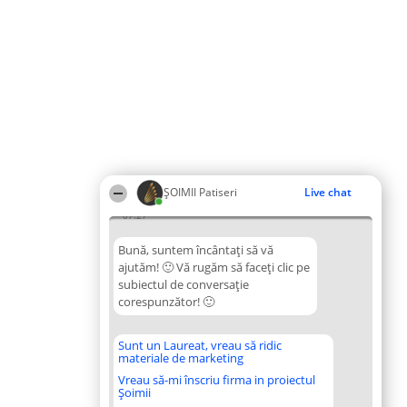
ȘOIMII Patiseri
Live chat
07:27
Bună, suntem încântați să vă
ajutăm! 🙂 Vă rugăm să faceți clic pe
subiectul de conversație
corespunzător! 🙂
Sunt un Laureat, vreau să ridic
materiale de marketing
Vreau să-mi înscriu firma in proiectul
Șoimii