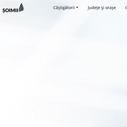
Câștigătorii
Județe și orașe