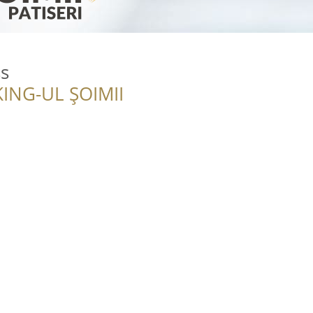
ss
ING-UL ȘOIMII