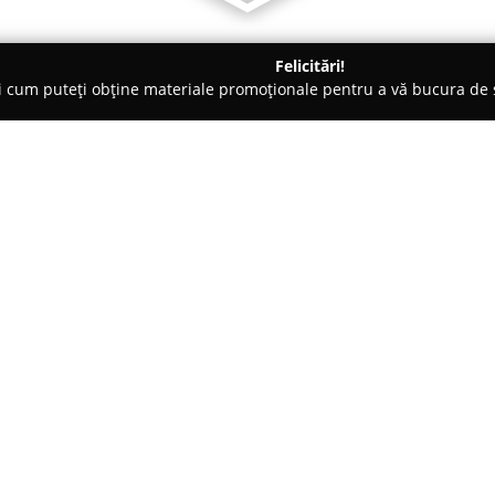
Felicitări!
ți cum puteți obține materiale promoționale pentru a vă bucura d
dăuţi
Cofetaria Ralyss
Despre companie:
Cofetăria Ralyss
, situată în m
remarcă drept un reper al rafin
Aceasta este cunoscută pentru 
realizate după rețete tradițion
Arată mai multe >>
evenimente speciale.
Compania pune un accent deoseb
superioară, reflectând un angaj