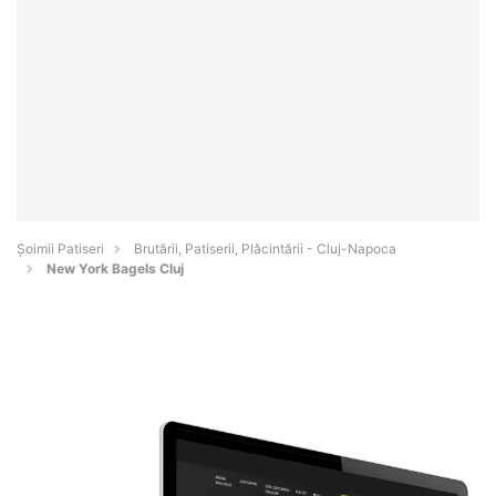
Șoimii Patiseri
Brutării, Patiserii, Plăcintării - Cluj-Napoca
New York Bagels Cluj