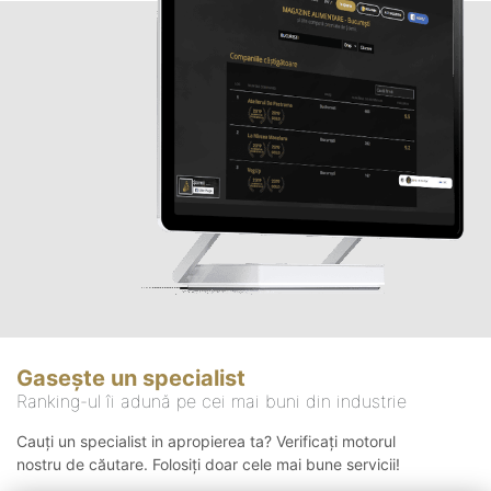
Gasește un specialist
Ranking-ul îi adună pe cei mai buni din industrie
Cauți un specialist in apropierea ta? Verificați motorul
nostru de căutare. Folosiți doar cele mai bune servicii!