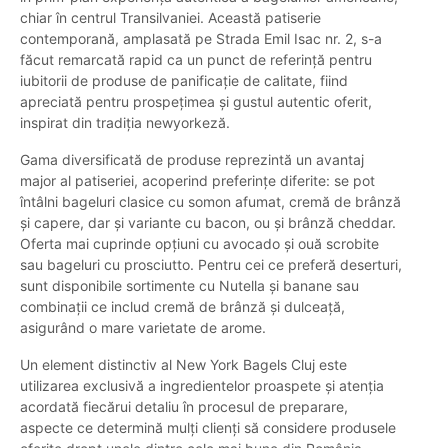
chiar în centrul Transilvaniei. Această patiserie
contemporană, amplasată pe Strada Emil Isac nr. 2, s-a
făcut remarcată rapid ca un punct de referință pentru
iubitorii de produse de panificație de calitate, fiind
apreciată pentru prospețimea și gustul autentic oferit,
inspirat din tradiția newyorkeză.
Gama diversificată de produse reprezintă un avantaj
major al patiseriei, acoperind preferințe diferite: se pot
întâlni bageluri clasice cu somon afumat, cremă de brânză
și capere, dar și variante cu bacon, ou și brânză cheddar.
Oferta mai cuprinde opțiuni cu avocado și ouă scrobite
sau bageluri cu prosciutto. Pentru cei ce preferă deserturi,
sunt disponibile sortimente cu Nutella și banane sau
combinații ce includ cremă de brânză și dulceață,
asigurând o mare varietate de arome.
Un element distinctiv al New York Bagels Cluj este
utilizarea exclusivă a ingredientelor proaspete și atenția
acordată fiecărui detaliu în procesul de preparare,
aspecte ce determină mulți clienți să considere produsele