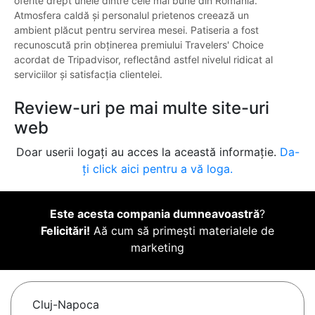
oferite drept unele dintre cele mai bune din România.
Atmosfera caldă și personalul prietenos creează un
ambient plăcut pentru servirea mesei. Patiseria a fost
recunoscută prin obținerea premiului Travelers' Choice
acordat de Tripadvisor, reflectând astfel nivelul ridicat al
serviciilor și satisfacția clientelei.
Review-uri pe mai multe site-uri
web
Doar userii logați au acces la această informație.
Da-
ți click aici pentru a vă loga.
Este acesta compania dumneavoastră
?
Felicitări!
Aă cum să primești materialele de
marketing
Cluj-Napoca