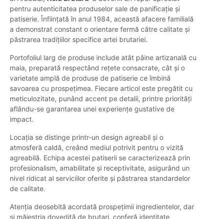
pentru autenticitatea produselor sale de panificație și
patiserie. Înființată în anul 1984, această afacere familială
a demonstrat constant o orientare fermă către calitate și
păstrarea tradițiilor specifice artei brutariei.
Portofoliul larg de produse include atât pâine artizanală cu
maia, preparată respectând rețete consacrate, cât și o
varietate amplă de produse de patiserie ce îmbină
savoarea cu prospețimea. Fiecare articol este pregătit cu
meticulozitate, punând accent pe detalii, printre priorități
aflându-se garantarea unei experiențe gustative de
impact.
Locația se distinge printr-un design agreabil și o
atmosferă caldă, creând mediul potrivit pentru o vizită
agreabilă. Echipa acestei patiserii se caracterizează prin
profesionalism, amabilitate și receptivitate, asigurând un
nivel ridicat al serviciilor oferite și păstrarea standardelor
de calitate.
Atenția deosebită acordată prospețimii ingredientelor, dar
și măiestria dovedită de brutari, conferă identitate