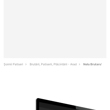
Șoimii Patiseri
Brutării, Patiserii, Plăcintării - Arad
Nelu Brutaru’