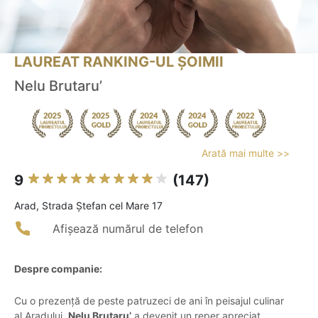
LAUREAT RANKING-UL ȘOIMII
Nelu Brutaru’
Arată mai multe >>
9
(147)
Arad, Strada Ștefan cel Mare 17
Afișează numărul de telefon
Despre companie:
Cu o prezență de peste patruzeci de ani în peisajul culinar
al Aradului,
Nelu Brutaru’
a devenit un reper apreciat