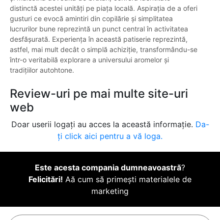
distinctă acestei unități pe piața locală. Aspirația de a oferi
gusturi ce evocă amintiri din copilărie și simplitatea
lucrurilor bune reprezintă un punct central în activitatea
desfășurată. Experiența în această patiserie reprezintă,
astfel, mai mult decât o simplă achiziție, transformându-se
într-o veritabilă explorare a universului aromelor și
tradițiilor autohtone.
Review-uri pe mai multe site-uri
web
Doar userii logați au acces la această informație.
Da-
ți click aici pentru a vă loga.
Este acesta compania dumneavoastră
?
Felicitări!
Aă cum să primești materialele de
marketing