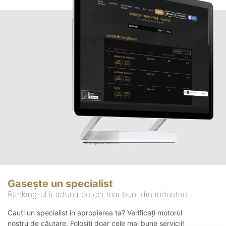
Gasește un specialist
Ranking-ul îi adună pe cei mai buni din industrie
Cauți un specialist in apropierea ta? Verificați motorul
nostru de căutare. Folosiți doar cele mai bune servicii!