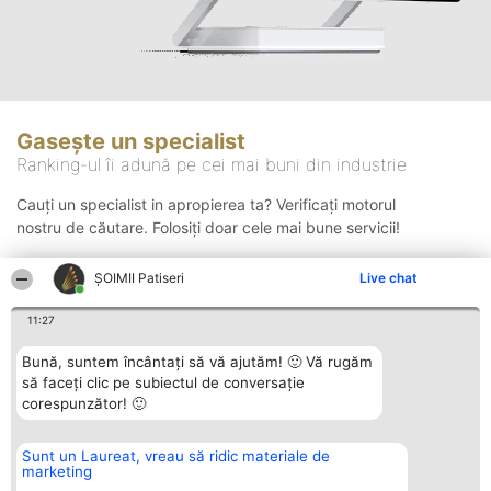
Gasește un specialist
Ranking-ul îi adună pe cei mai buni din industrie
Cauți un specialist in apropierea ta? Verificați motorul
nostru de căutare. Folosiți doar cele mai bune servicii!
ȘOIMII Patiseri
Live chat
Căutare
11:27
Bună, suntem încântați să vă ajutăm! 🙂 Vă rugăm
să faceți clic pe subiectul de conversație
corespunzător! 🙂
Sunt un Laureat, vreau să ridic materiale de
Organizator Ranking
Plebiscyt
Contact
marketing
BRIGHT SOLUTIONS BR SRL
Câștigătorii
Contact
Aleea Timisul De Sus 2 Bl. A30
Lista Tuturor