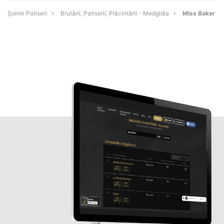
Șoimii Patiseri
Brutării, Patiserii, Plăcintării - Medgidia
Miss Baker