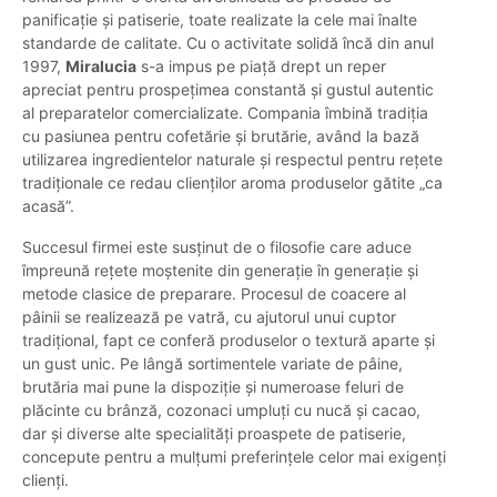
panificație și patiserie, toate realizate la cele mai înalte
standarde de calitate. Cu o activitate solidă încă din anul
1997,
Miralucia
s-a impus pe piață drept un reper
apreciat pentru prospețimea constantă și gustul autentic
al preparatelor comercializate. Compania îmbină tradiția
cu pasiunea pentru cofetărie și brutărie, având la bază
utilizarea ingredientelor naturale și respectul pentru rețete
tradiționale ce redau clienților aroma produselor gătite „ca
acasă”.
Succesul firmei este susținut de o filosofie care aduce
împreună rețete moștenite din generație în generație și
metode clasice de preparare. Procesul de coacere al
pâinii se realizează pe vatră, cu ajutorul unui cuptor
tradițional, fapt ce conferă produselor o textură aparte și
un gust unic. Pe lângă sortimentele variate de pâine,
brutăria mai pune la dispoziție și numeroase feluri de
plăcinte cu brânză, cozonaci umpluți cu nucă și cacao,
dar și diverse alte specialități proaspete de patiserie,
concepute pentru a mulțumi preferințele celor mai exigenți
clienți.