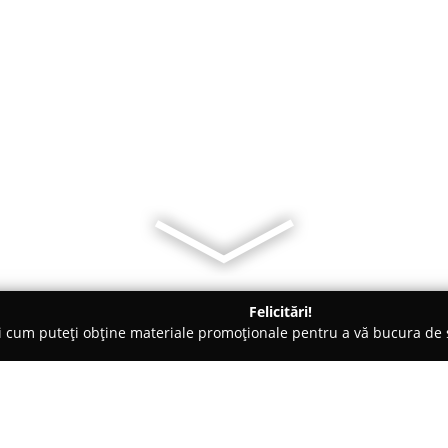
Felicitări!
ți cum puteți obține materiale promoționale pentru a vă bucura d
şti
MARACO Company