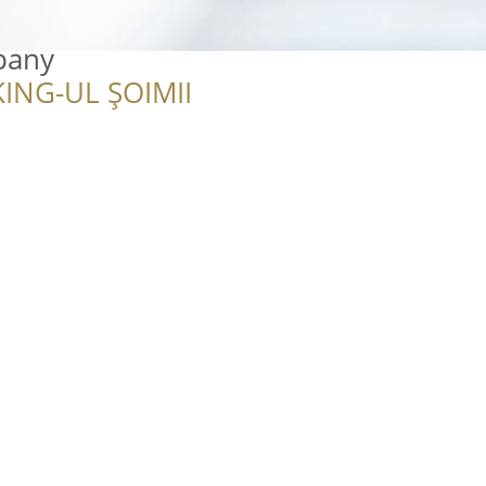
pany
ING-UL ȘOIMII