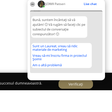
ȘOIMII Patiseri
Live chat
03:20
Bună, suntem încântați să vă
ajutăm! 🙂 Vă rugăm să faceți clic pe
subiectul de conversație
corespunzător! 🙂
Sunt un Laureat, vreau să ridic
materiale de marketing
Vreau să-mi înscriu firma in proiectul
Șoimii
Am o altă problemă
e succesul dumneavoastră.
Verificați