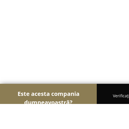
Este acesta compania
Verifica
dumneavoastră?
Șoimii Patiseri
Brutării, Patiserii, Plăcintării - Pite