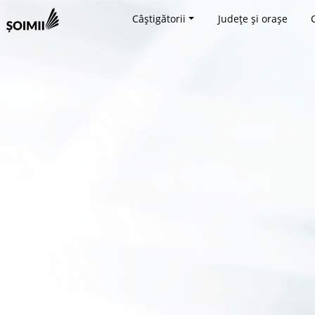
Câștigătorii
Județe și orașe