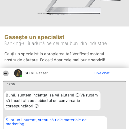
Gasește un specialist
Ranking-ul îi adună pe cei mai buni din industrie
Cauți un specialist in apropierea ta? Verificați motorul
nostru de căutare. Folosiți doar cele mai bune servicii!
ȘOIMII Patiseri
Live chat
Căutare
17:50
Bună, suntem încântați să vă ajutăm! 🙂 Vă rugăm
să faceți clic pe subiectul de conversație
corespunzător! 🙂
Sunt un Laureat, vreau să ridic materiale de
Organizator Ranking
Plebiscyt
Contact
marketing
BRIGHT SOLUTIONS BR SRL
Câștigătorii
Contact
Aleea Timisul De Sus 2 Bl. A30
Lista Tuturor