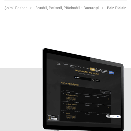
Șoimii Patiseri
Brutării, Patiserii, Plăcintării - Bucureşti
Pain Plaisir