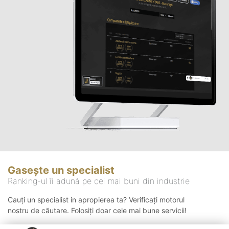
Gasește un specialist
Ranking-ul îi adună pe cei mai buni din industrie
Cauți un specialist in apropierea ta? Verificați motorul
nostru de căutare. Folosiți doar cele mai bune servicii!