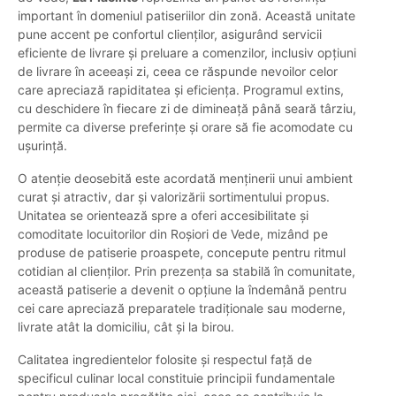
important în domeniul patiseriilor din zonă. Această unitate
pune accent pe confortul clienților, asigurând servicii
eficiente de livrare și preluare a comenzilor, inclusiv opțiuni
de livrare în aceeași zi, ceea ce răspunde nevoilor celor
care apreciază rapiditatea și eficiența. Programul extins,
cu deschidere în fiecare zi de dimineață până seară târziu,
permite ca diverse preferințe și orare să fie acomodate cu
ușurință.
O atenție deosebită este acordată menținerii unui ambient
curat și atractiv, dar și valorizării sortimentului propus.
Unitatea se orientează spre a oferi accesibilitate și
comoditate locuitorilor din Roșiori de Vede, mizând pe
produse de patiserie proaspete, concepute pentru ritmul
cotidian al clienților. Prin prezența sa stabilă în comunitate,
această patiserie a devenit o opțiune la îndemână pentru
cei care apreciază preparatele tradiționale sau moderne,
livrate atât la domiciliu, cât și la birou.
Calitatea ingredientelor folosite și respectul față de
specificul culinar local constituie principii fundamentale