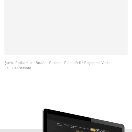
Șoimii Patiseri
Brutării, Patiserii, Plăcintării - Roşiori de Vede
La Placinte