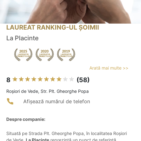
LAUREAT RANKING-UL ȘOIMII
La Placinte
Arată mai multe >>
8
(58)
Roşiori de Vede, Str. Plt. Gheorghe Popa
Afișează numărul de telefon
Despre companie:
Situată pe Strada Plt. Gheorghe Popa, în localitatea Roșiori
de Vede,
La Placinte
reprezintă un punct de referință