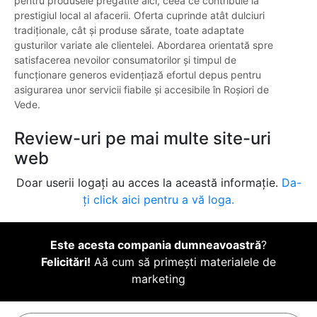
pentru produsele pregătite aici, ceea ce contribuie la
prestigiul local al afacerii. Oferta cuprinde atât dulciuri
tradiționale, cât și produse sărate, toate adaptate
gusturilor variate ale clientelei. Abordarea orientată spre
satisfacerea nevoilor consumatorilor și timpul de
funcționare generos evidențiază efortul depus pentru
asigurarea unor servicii fiabile și accesibile în Roșiori de
Vede.
Review-uri pe mai multe site-uri
web
Doar userii logați au acces la această informație.
Da-
ți click aici pentru a vă loga.
Este acesta compania dumneavoastră
?
Felicitări!
Aă cum să primești materialele de
marketing