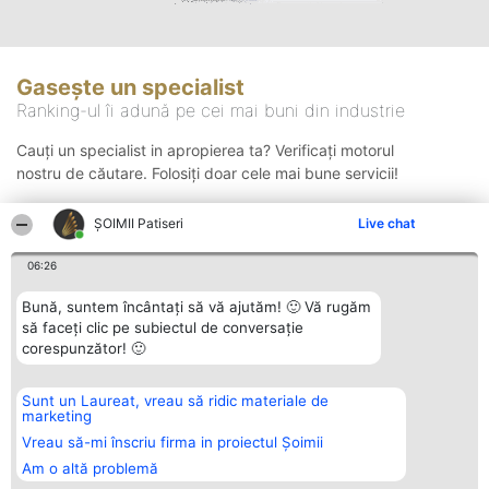
Gasește un specialist
Ranking-ul îi adună pe cei mai buni din industrie
Cauți un specialist in apropierea ta? Verificați motorul
nostru de căutare. Folosiți doar cele mai bune servicii!
ȘOIMII Patiseri
Live chat
Căutare
06:26
Bună, suntem încântați să vă ajutăm! 🙂 Vă rugăm
să faceți clic pe subiectul de conversație
corespunzător! 🙂
Sunt un Laureat, vreau să ridic materiale de
Organizator Ranking
Plebiscyt
Contact
marketing
BRIGHT SOLUTIONS BR SRL
Câștigătorii
Contact
Aleea Timisul De Sus 2 Bl. A30
Lista Tuturor
Vreau să-mi înscriu firma in proiectul Șoimii
Sc. A Et. 4 Ap. 13 Cod 061952
Laureaților
Am o altă problemă
București
Reguli
CUI 36737675
Statut