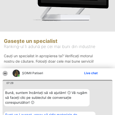
Gasește un specialist
Ranking-ul îi adună pe cei mai buni din industrie
Cauți un specialist in apropierea ta? Verificați motorul
nostru de căutare. Folosiți doar cele mai bune servicii!
ȘOIMII Patiseri
Live chat
Căutare
07:29
Bună, suntem încântați să vă ajutăm! 🙂 Vă rugăm
să faceți clic pe subiectul de conversație
corespunzător! 🙂
Sunt un Laureat, vreau să ridic materiale de