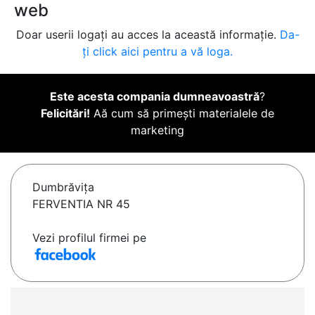
web
Doar userii logați au acces la această informație.
Da-
ți click aici pentru a vă loga.
Este acesta compania dumneavoastră
?
Felicitări!
Aă cum să primești materialele de
marketing
Dumbrăviţa
FERVENTIA NR 45
Vezi profilul firmei pe