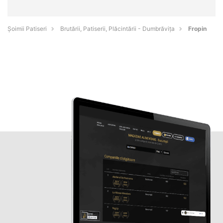
Șoimii Patiseri
Brutării, Patiserii, Plăcintării - Dumbrăviţa
Fropin