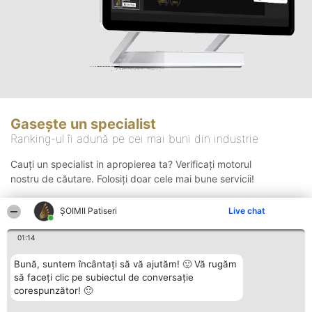
Gasește un specialist
Ranking-ul îi adună pe cei mai buni din industrie
Cauți un specialist in apropierea ta? Verificați motorul
nostru de căutare. Folosiți doar cele mai bune servicii!
ȘOIMII Patiseri
Live chat
Căutare
01:14
Bună, suntem încântați să vă ajutăm! 🙂 Vă rugăm
să faceți clic pe subiectul de conversație
corespunzător! 🙂