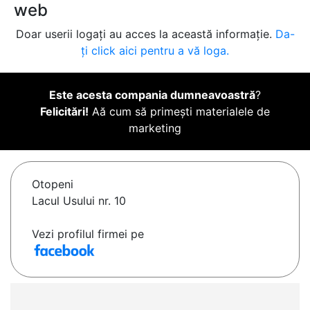
web
Doar userii logați au acces la această informație.
Da-
ți click aici pentru a vă loga.
Este acesta compania dumneavoastră
?
Felicitări!
Aă cum să primești materialele de
marketing
Otopeni
Lacul Usului nr. 10
Vezi profilul firmei pe