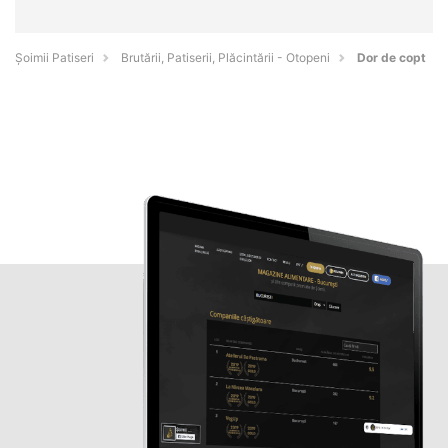
Șoimii Patiseri
Brutării, Patiserii, Plăcintării - Otopeni
Dor de copt