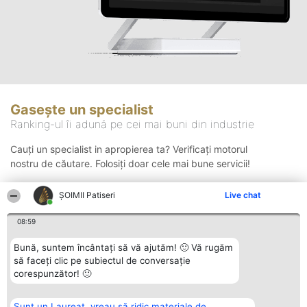
Gasește un specialist
Ranking-ul îi adună pe cei mai buni din industrie
Cauți un specialist in apropierea ta? Verificați motorul
nostru de căutare. Folosiți doar cele mai bune servicii!
ȘOIMII Patiseri
Live chat
Căutare
08:59
Bună, suntem încântați să vă ajutăm! 🙂 Vă rugăm
să faceți clic pe subiectul de conversație
corespunzător! 🙂
Sunt un Laureat, vreau să ridic materiale de