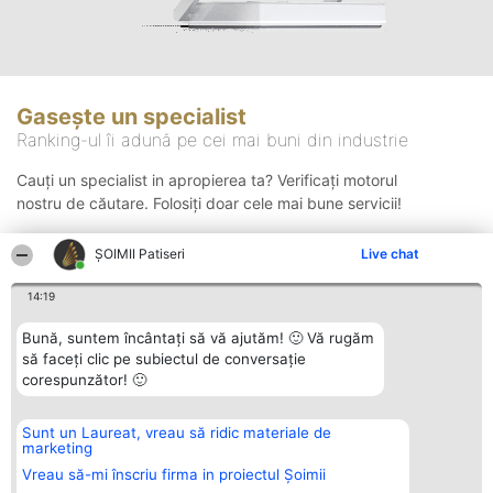
Gasește un specialist
Ranking-ul îi adună pe cei mai buni din industrie
Cauți un specialist in apropierea ta? Verificați motorul
nostru de căutare. Folosiți doar cele mai bune servicii!
ȘOIMII Patiseri
Live chat
Căutare
14:19
Bună, suntem încântați să vă ajutăm! 🙂 Vă rugăm
să faceți clic pe subiectul de conversație
corespunzător! 🙂
Sunt un Laureat, vreau să ridic materiale de
Organizator Ranking
Plebiscyt
Contact
marketing
BRIGHT SOLUTIONS BR SRL
Câștigătorii
Contact
Aleea Timisul De Sus 2 Bl. A30
Lista Tuturor
Vreau să-mi înscriu firma in proiectul Șoimii
Sc. A Et. 4 Ap. 13 Cod 061952
Laureaților