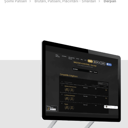
Șoimii Patiseri
Brutării, Patiserii, Plăcintării - Smârdan
Derpan