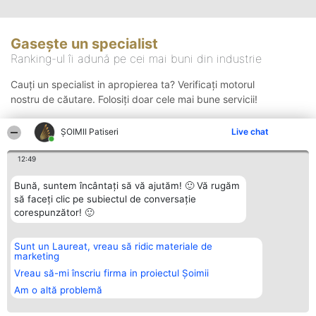
Gasește un specialist
Ranking-ul îi adună pe cei mai buni din industrie
Cauți un specialist in apropierea ta? Verificați motorul
nostru de căutare. Folosiți doar cele mai bune servicii!
ȘOIMII Patiseri
Live chat
Căutare
12:49
Bună, suntem încântați să vă ajutăm! 🙂 Vă rugăm
să faceți clic pe subiectul de conversație
corespunzător! 🙂
Sunt un Laureat, vreau să ridic materiale de
Organizator Ranking
Plebiscyt
Contact
marketing
BRIGHT SOLUTIONS BR SRL
Câștigătorii
Contact
Aleea Timisul De Sus 2 Bl. A30
Lista Tuturor
Vreau să-mi înscriu firma in proiectul Șoimii
Sc. A Et. 4 Ap. 13 Cod 061952
Laureaților
Am o altă problemă
București
Reguli
CUI 36737675
Statut
tel: +40 770 990 492
Politica de