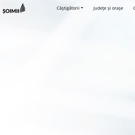
Câștigătorii
Județe și orașe