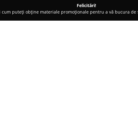
Felicitări!
ți cum puteți obține materiale promoționale pentru a vă bucura d
rda
Brutaria Ramonel
Despre companie:
Brutăria Ramonel
, localizată 
important al tradiției și calităț
recunoscută de un număr mare d
sunt realizate produsele sale, 
Arată mai multe >>
clasic și prin utilizarea ingred
Numeroase aprecieri sunt acor
precum și pentru diversitatea d
conform rețetelor tradiționale 
de care se bucură Brutăria Ramo