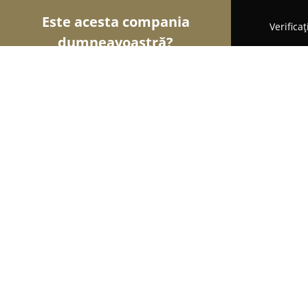
Este acesta compania
Verifica
dumneavoastră?
Șoimii Patiseri
Brutării, Patiserii, Plăcintării - Tu
Brutaria Ramonel
9.5
(33)
Turda, Sîntandrei
Afișează numărul de telefon