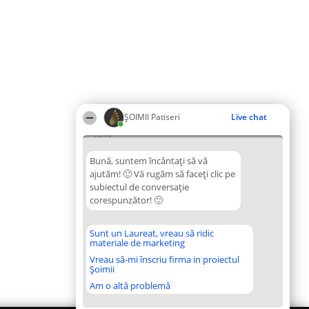
ȘOIMII Patiseri
Live chat
15:10
Bună, suntem încântați să vă
ajutăm! 🙂 Vă rugăm să faceți clic pe
subiectul de conversație
corespunzător! 🙂
Sunt un Laureat, vreau să ridic
materiale de marketing
Vreau să-mi înscriu firma in proiectul
Șoimii
Am o altă problemă