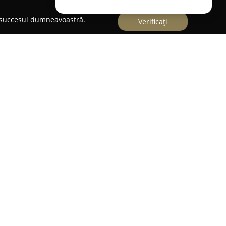
e succesul dumneavoastră.
Verificați
în Sântandrei, județul Bihor, reprezintă un reper
ii în domeniul panificației. Această unitate este
e clienți datorită standardului ridicat la care
evidențiindu-se prin respectul pentru gustul
ientelor proaspete.
date brutăriei pentru pâinea sa remarcabilă,
e produse de patiserie și panificație, create
ce evocă amintiri din copilărie. Reputația solidă
nel a fost consolidată prin opiniile pozitive ale