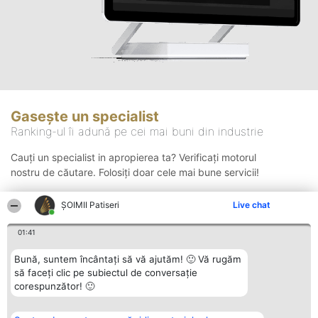
Gasește un specialist
Ranking-ul îi adună pe cei mai buni din industrie
Cauți un specialist in apropierea ta? Verificați motorul
nostru de căutare. Folosiți doar cele mai bune servicii!
ȘOIMII Patiseri
Live chat
Căutare
01:41
Bună, suntem încântați să vă ajutăm! 🙂 Vă rugăm
să faceți clic pe subiectul de conversație
corespunzător! 🙂