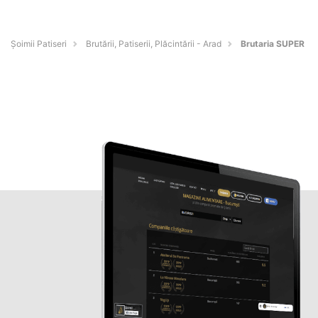
Șoimii Patiseri
Brutării, Patiserii, Plăcintării - Arad
Brutaria SUPER