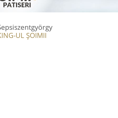
Sepsiszentgyörgy
ING-UL ȘOIMII