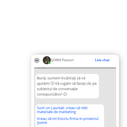
ȘOIMII Patiseri
Live chat
01:45
Bună, suntem încântați să vă
ajutăm! 🙂 Vă rugăm să faceți clic pe
subiectul de conversație
corespunzător! 🙂
Sunt un Laureat, vreau să ridic
materiale de marketing
Vreau să-mi înscriu firma in proiectul
Șoimii