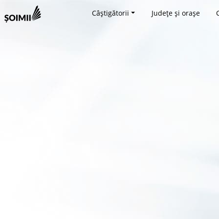
Câștigătorii
Județe și orașe