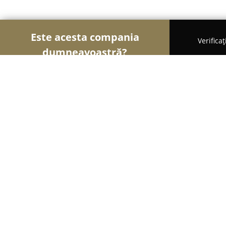
Este acesta compania
Verifica
dumneavoastră?
Șoimii Patiseri
Brutării, Patiserii, Plăcintării - Co
Babi Pékség - Sepsiszentgyörgy
8.9
(114)
Coşeni, Szotyor