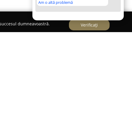
Am o altă problemă
e succesul dumneavoastră.
Verificați
crat în cadrul scenei gastronomice din Sfântu
rta panificației și patiseriei. Această companie
e preparate zilnic, menținându-și prezența atât
 și în cartierul Ciucului. Renumele întreprinderii
lui, în special datorită calității constante a pâinii
e la dispoziția clienților.
 de către consumatori îl reprezintă prospețimea