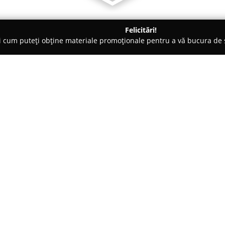
Felicitări!
ți cum puteți obține materiale promoționale pentru a vă bucura d
şeni
Babi Pékség - Sepsiszentgyörgy
Despre companie:
Babi Pékség
ocupă un loc consa
Gheorghe, specializându-se în a
oferă o gamă variată de produs
în zona centrală a orașului, cât
Arată mai multe >>
s-a consolidat de-a lungul timpu
și a produselor de patiserie pus
Un aspect deosebit de apreciat