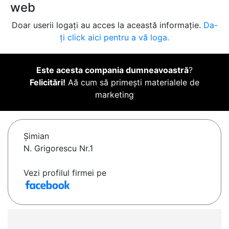
web
Doar userii logați au acces la această informație.
Da-
ți click aici pentru a vă loga.
Este acesta compania dumneavoastră
?
Felicitări!
Aă cum să primești materialele de
marketing
Şimian
N. Grigorescu Nr.1
Vezi profilul firmei pe