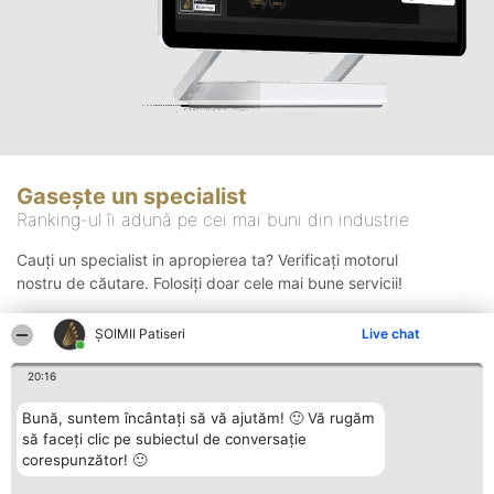
Gasește un specialist
Ranking-ul îi adună pe cei mai buni din industrie
Cauți un specialist in apropierea ta? Verificați motorul
nostru de căutare. Folosiți doar cele mai bune servicii!
ȘOIMII Patiseri
Live chat
Căutare
20:16
Bună, suntem încântați să vă ajutăm! 🙂 Vă rugăm
să faceți clic pe subiectul de conversație
corespunzător! 🙂