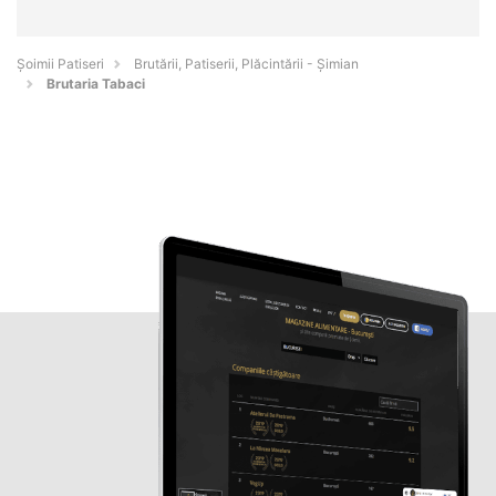
Șoimii Patiseri
Brutării, Patiserii, Plăcintării - Şimian
Brutaria Tabaci