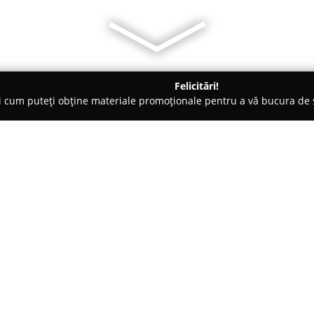
Felicitări!
ți cum puteți obține materiale promoționale pentru a vă bucura d
ureş
Brutăria ELDI Pékség
Despre companie:
În centrul Transilvaniei,
Brutăr
întinde pe mai bine de douăzeci
este caracterizată de pasiune și
produs realizat atât în domeniul
Arată mai multe >>
construit reputația pe producția