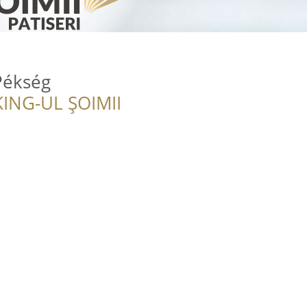
Pékség
ING-UL ȘOIMII