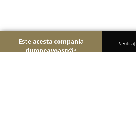
Este acesta compania
Verifica
dumneavoastră?
Șoimii Patiseri
Brutării, Patiserii, Plăcintării - M
Brutăria ELDI Pékség