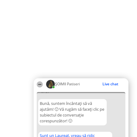
ȘOIMII Patiseri
Live chat
07:27
Bună, suntem încântați să vă
ajutăm! 🙂 Vă rugăm să faceți clic pe
subiectul de conversație
corespunzător! 🙂
Sunt un Laureat, vreau să ridic