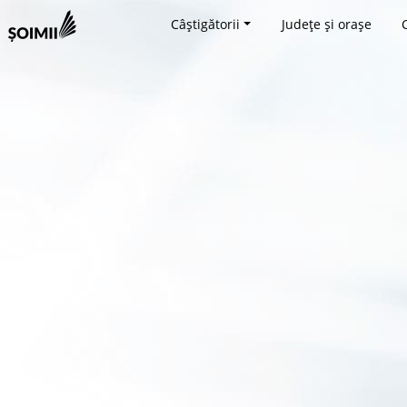
Câștigătorii
Județe și orașe