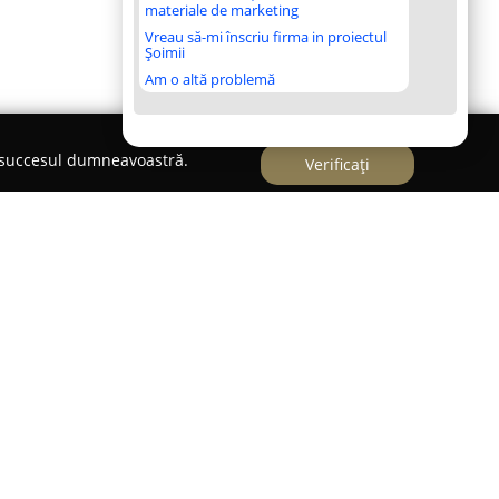
materiale de marketing
Vreau să-mi înscriu firma in proiectul
Șoimii
Am o altă problemă
e succesul dumneavoastră.
Verificați
ia ELDI Pékség
funcționează cu o istorie ce se
 de ani, fiind fondată în anul 1996. Activitatea sa
 pricepere, reflectate în mod clar în fiecare
 panificației, cât și al patiseriei. Compania și-a
 de pâine preparată în stil tradițional, folosind