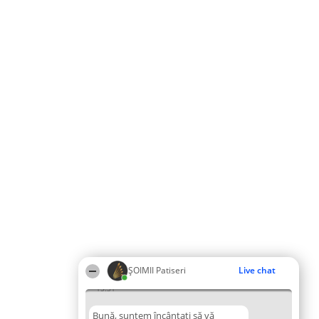
ȘOIMII Patiseri
Live chat
15:31
Bună, suntem încântați să vă