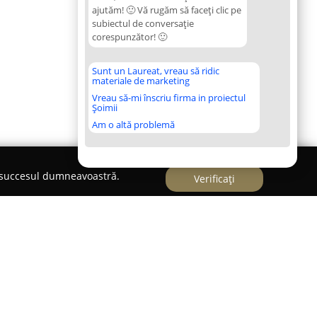
ajutăm! 🙂 Vă rugăm să faceți clic pe
subiectul de conversație
corespunzător! 🙂
Sunt un Laureat, vreau să ridic
materiale de marketing
Vreau să-mi înscriu firma in proiectul
Șoimii
Am o altă problemă
e succesul dumneavoastră.
Verificați