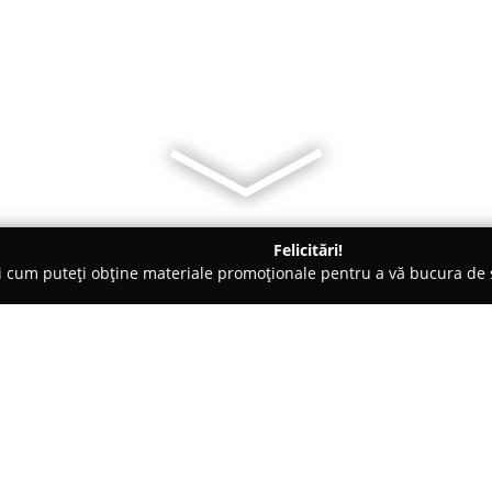
Felicitări!
ți cum puteți obține materiale promoționale pentru a vă bucura d
Râmnicu Vâlcea
Boromir Pan Cafe
Despre companie: