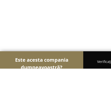
Este acesta compania
Verifica
dumneavoastră?
Șoimii Patiseri
Brutării, Patiserii, Plăcintării - 
Boromir Pan Cafe