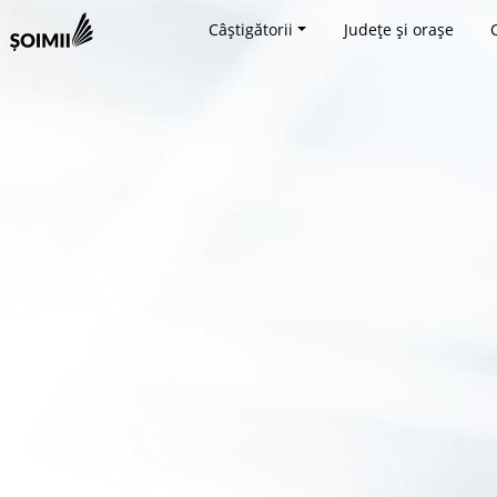
Câștigătorii
Județe și orașe