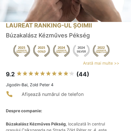
LAUREAT RANKING-UL ȘOIMII
Búzakalász Kézműves Pékség
Arată mai multe >>
9.2
(44)
Jigodin-Bai, Zold Peter 4
Afișează numărul de telefon
Despre companie:
Búzakalász Kézműves Pékség
, localizată în centrul
orașului Csíkszereda pe Strada Zöld Péter nr. 4, este