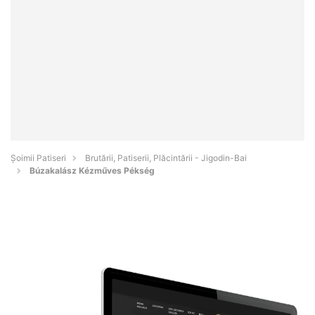
Șoimii Patiseri
Brutării, Patiserii, Plăcintării - Jigodin-Bai
Búzakalász Kézműves Pékség