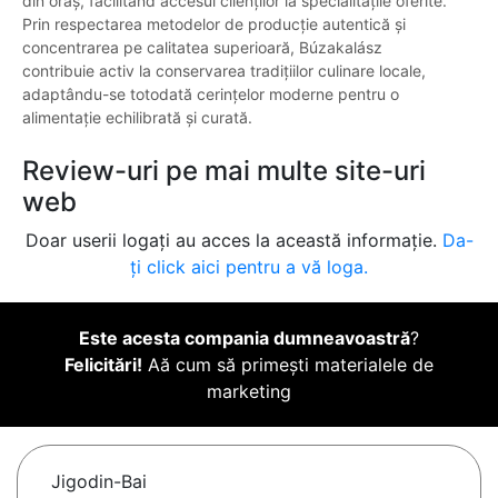
din oraș, facilitând accesul clienților la specialitățile oferite.
Prin respectarea metodelor de producție autentică și
concentrarea pe calitatea superioară, Búzakalász
contribuie activ la conservarea tradițiilor culinare locale,
adaptându-se totodată cerințelor moderne pentru o
alimentație echilibrată și curată.
Review-uri pe mai multe site-uri
web
Doar userii logați au acces la această informație.
Da-
ți click aici pentru a vă loga.
Este acesta compania dumneavoastră
?
Felicitări!
Aă cum să primești materialele de
marketing
Jigodin-Bai