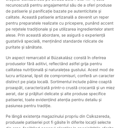
recunoscută pentru angajamentul său de a oferi produse
de patiserie și panificație bazate pe autenticitate și
calitate. Această patiserie artizanală a devenit un reper
pentru preparatele realizate cu pricepere, punând accent
pe rețetele tradiționale și pe utilizarea ingredientelor atent
alese. Prin această abordare, se asigură o experiență
gustativă specială, menținând standarde ridicate de
puritate și sănătate.
Un aspect remarcabil al Búzakalász constă în oferirea
produselor fără aditivi, reflectând astfel grija pentru
calitatea nutrițională și naturalețea gustului. Acest mod de
lucru artizanal, lipsit de compromisuri, conferă un caracter
distinct pe piața locală. Sortimentul include pâine coaptă
proaspăt, caracterizată printr-o crustă crocantă și un miez
aerat, dar și prăjituri delicate și alte produse specifice
patiseriei, toate evidențiind atenția pentru detaliu și
pasiunea pentru tradiție.
Pe lângă existența magazinului propriu din Csíkszereda,
produsele patiseriei pot fi găsite în diferite locații selecte