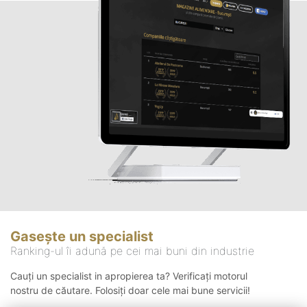
Gasește un specialist
Ranking-ul îi adună pe cei mai buni din industrie
Cauți un specialist in apropierea ta? Verificați motorul
nostru de căutare. Folosiți doar cele mai bune servicii!