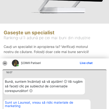
Gasește un specialist
Ranking-ul îi adună pe cei mai buni din industrie
Cauți un specialist in apropierea ta? Verificați motorul
nostru de căutare. Folosiți doar cele mai bune servicii!
ȘOIMII Patiseri
Live chat
Căutare
16:07
Bună, suntem încântați să vă ajutăm! 🙂 Vă rugăm
să faceți clic pe subiectul de conversație
corespunzător! 🙂
Sunt un Laureat, vreau să ridic materiale de
Organizator Ranking
Plebiscyt
Contact
marketing
BRIGHT SOLUTIONS BR SRL
Câștigătorii
Contact