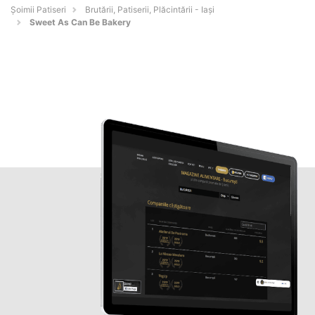
Șoimii Patiseri
Brutării, Patiserii, Plăcintării - Iaşi
Sweet As Can Be Bakery