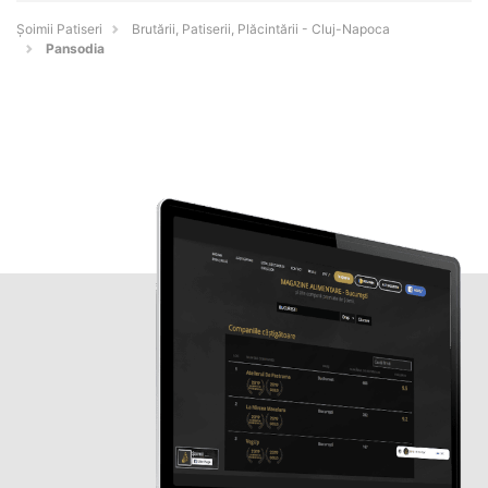
Șoimii Patiseri
Brutării, Patiserii, Plăcintării - Cluj-Napoca
Pansodia