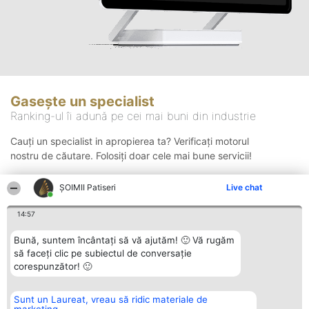
Gasește un specialist
Ranking-ul îi adună pe cei mai buni din industrie
Cauți un specialist in apropierea ta? Verificați motorul
nostru de căutare. Folosiți doar cele mai bune servicii!
ȘOIMII Patiseri
Live chat
Căutare
14:57
Bună, suntem încântați să vă ajutăm! 🙂 Vă rugăm
să faceți clic pe subiectul de conversație
corespunzător! 🙂
Sunt un Laureat, vreau să ridic materiale de
Organizator Ranking
Plebiscyt
Contact